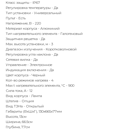
Класс защиты
-
IP67
Регулировка температуры
-
Да
Тип установки
-
Универсальный
Пульт
-
Есть
Напряжение, В
-
220
Материал корпуса
-
Алюминий
Тип нагревательного элемента
-
Галогеновый
Защитная решетка
-
Да
Max. высота установки, м
-
3
Диапазон излучения
-
Коротковолновой
Регулировка угла наклона
-
Да
КОНТАКТЫ
Сетевая вилка
-
Да
Управление
-
Электронное
Индикация включения
-
Да
Цвет корпуса
-
Черный
Адрес
Кол-во режимов нагрева
-
4
Г.Москва Волоколамское шоссе,
Max t нагревательного элемента, °С
-
900
71/22к2
Сила тока, A
-
12
Вид корпуса
-
Лампа
Пн-вс с 9:00 до 18:00
Штатив
-
Опция
Вид ТЭНа
-
Открытый
Габариты (ВхШхГ),
130x665x77
мм
Телефон
Высота,
13
см
8 495 233-79-79
Ширина,
66.5
см
Глубина,
7.7
см