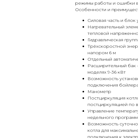
режимы работы и ошибки в
Особенности и преимущест
Cиловая часть и блок
Нагревательный элеме
тепловой напряженно
Гидравлическая группа
Трёхскоростной энер
напором 6 м
Отдельный автоматиче
Расширительный бак – 
моделях 9-36 кВт
Возможность установ
подключения бойлера
Манометр
Постциркуляция котл
постциркуляцией по 
Управление температ
недельного программ
Возможность суточно
котла для максимальн
подключения к электр