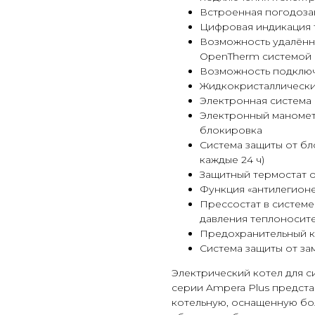
Встроенная погодоза
Цифровая индикация
Возможность удалённ
OpenTherm системой 
Возможность подключ
Жидкокристаллически
Электронная система
Электронный манометр
блокировка
Система защиты от бл
каждые 24 ч)
Защитный термостат 
Функция «антилегион
Прессостат в системе
давления теплоносит
Предохранительный кл
Система защиты от за
Электрический котел для с
серии Ampera Plus предст
котельную, оснащенную б