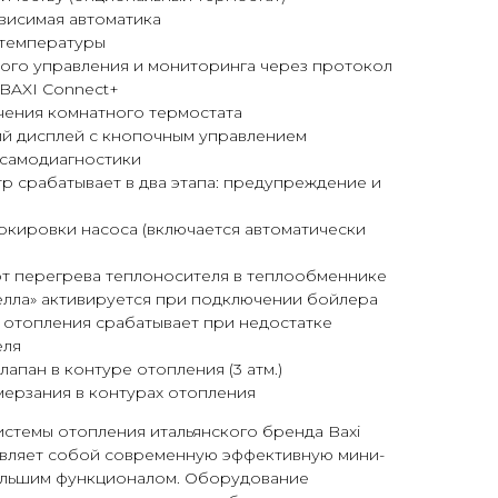
висимая автоматика
 температуры
ого управления и мониторинга через протокол
BAXI Connect+
ения комнатного термостата
й дисплей с кнопочным управлением
 самодиагностики
 срабатывает в два этапа: предупреждение и
окировки насоса (включается автоматически
от перегрева теплоносителя в теплообменнике
елла» активируется при подключении бойлера
 отопления срабатывает при недостатке
еля
апан в контуре отопления (3 атм.)
мерзания в контурах отопления
истемы отопления итальянского бренда Baxi
авляет собой современную эффективную мини-
ольшим функционалом. Оборудование