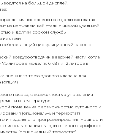
ыводятся на большой дисплей.
ва:
 управления выполнены на отдельных платах
нт из нержавеющей стали с низкой удельной
стью и долгим сроком службы
 из стали
госберегающий циркуляционный насос с
ский воздухоотводчик в верхней части котла
7,5 литров в моделях 6 кВт и 12 литров в
ки внешнего трехходового клапана для
 (опция)
ового насоса, с возможностью управления
времени и температуре
урой помещения с возможностью суточного и
ирования (опциональный термостат)
го и недельного программирования мощности
ого использования выгоды от многотарифного
ичеству (опциональный термостат)