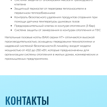
8 495 233-79-79
клапана
8 985 233-79-79
Защитный термостат от перегрева теплоносителя в
первичном теплообменнике
Контроль безопасного удаления продуктов сгорания при
помощи датчика температуры дымовых газов
Почта
Предохранительный клапан в контуре отопления (3 бар)
iceicemarket@yandex.ru
Система защиты от замерзания в контурах отопления и ГВС
Напольные газовые котлы BAXI серии HT+ отличаются высокой
производительностью, оснащены передовыми технологиями и
надежной системой безопасности.В линейку входят модели
мощностью от 45,0 до 250 кВт, которые предназначены для
организации системы отопления в жилых домах, коммерческих и
промышленых предприятиях.