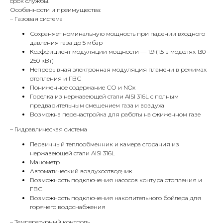
срок службы.
Особенности и преимущества:
– Газовая система
Сохраняет номинальную мощность при падении входного
давления газа до 5 мбар
Коэффициент модуляции мощности — 1:9 (1:5 в моделях 130 –
250 кВт)
Непрерывная электронная модуляция пламени в режимах
отопления и ГВС
Пониженное содержание СО и NOx
Горелка из нержавеющей стали AISI 316L с полным
предварительным смешением газа и воздуха
Возможна перенастройка для работы на сжиженном газе
– Гидравлическая система
Первичный теплообменник и камера сгорания из
нержавеющей стали AISI 316L
Манометр
Автоматический воздухоотводчик
Возможность подключения насосов контура отопления и
ГВС
Возможность подключения накопительного бойлера для
горячего водоснабжения
– Температурный контроль