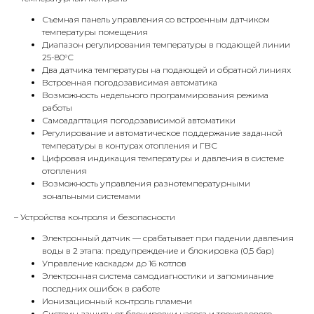
Съемная панель управления со встроенным датчиком
температуры помещения
Диапазон регулирования температуры в подающей линии
25-80°С
Два датчика температуры на подающей и обратной линиях
Встроенная погодозависимая автоматика
Возможность недельного программирования режима
работы
Самоадаптация погодозависимой автоматики
Регулирование и автоматическое поддержание заданной
температуры в контурах отопления и ГВС
КОНТАКТЫ
Цифровая индикация температуры и давления в системе
отопления
Возможность управления разнотемпературными
зональными системами
Адрес
– Устройства контроля и безопасности
Г.Москва Волоколамское шоссе,
71/22к2
Электронный датчик — срабатывает при падении давления
воды в 2 этапа: предупреждение и блокировка (0,5 бар)
Пн-вс с 9:00 до 18:00
Управление каскадом до 16 котлов
Электронная система самодиагностики и запоминание
последних ошибок в работе
Телефон
Ионизационный контроль пламени
Системы защиты от блокировки насоса и трехходового