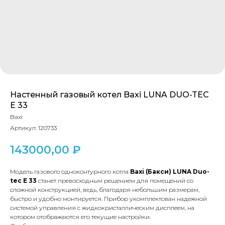
Настенный газовый котел Baxi LUNA DUO-TEC
E 33
Baxi
Артикул:
120733
143000,00
₽
Модель газового одноконтурного котла
Baxi (Бакси) LUNA Duo-
tec E 33
станет превосходным решением для помещений со
сложной конструкцией, ведь, благодаря небольшим размерам,
быстро и удобно монтируется. Прибор укомплектован надежной
системой управления с жидкокристаллическим дисплеем, на
котором отображаются его текущие настройки.