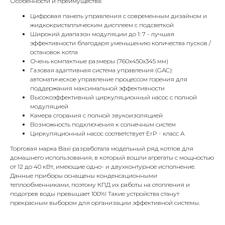
Особенности и преимущества:
Цифровая панель управления с современным дизайном и
жидкокристаллическим дисплеем с подсветкой
Широкий диапазон модуляции до 1: 7 - лучшая
эффективности благодаря уменьшению количества пусков /
остановок котла
Очень компактные размеры (760x450x345 мм)
Газовая адаптивная система управления (GAC):
КОНТАКТЫ
автоматическое управление процессом горения для
поддержания максимальной эффективности
Высокоэффективный циркуляционный насос с полной
Адрес
модуляцией
Камера сгорания с полной звукоизоляцией
Г.Москва Волоколамское шоссе,
Возможность подключения к солнечным систем
71/22к2
Циркуляционный насос соответствует ErP - класс А
Пн-вс с 9:00 до 18:00
Торговая марка Baxi разработала модельный ряд котлов для
домашнего использования, в который вошли агрегаты с мощностью
от 12 до 40 кВт, имеющие одно- и двухконтурное исполнение.
Телефон
Данные приборы оснащены конденсационными
8 495 233-79-79
теплообменниками, поэтому КПД их работы на отопления и
подогрев воды превышает 100%! Такие устройства станут
8 985 233-79-79
прекрасным выбором для организации эффективной системы.