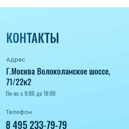
Почта
iceicemarket@yandex.ru