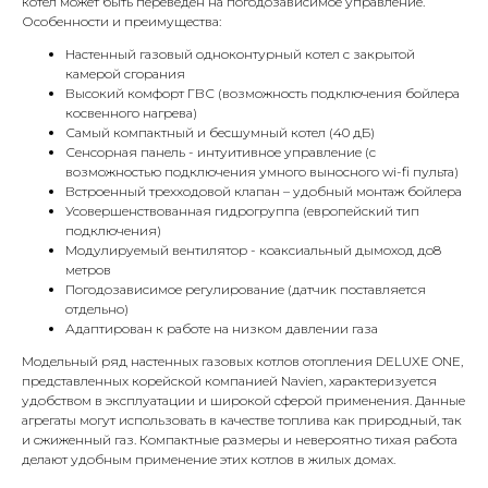
котел может быть переведен на погодозависимое управление.
Особенности и преимущества:
Настенный газовый одноконтурный котел с закрытой
камерой сгорания
Высокий комфорт ГВС (возможность подключения бойлера
косвенного нагрева)
Самый компактный и бесшумный котел (40 дБ)
Сенсорная панель - интуитивное управление (с
КОНТАКТЫ
возможностью подключения умного выносного wi-fi пульта)
Встроенный трехходовой клапан – удобный монтаж бойлера
Усовершенствованная гидрогруппа (европейский тип
подключения)
Адрес
Модулируемый вентилятор - коаксиальный дымоход до8
Г.Москва Волоколамское шоссе,
метров
Погодозависимое регулирование (датчик поставляется
71/22к2
отдельно)
Адаптирован к работе на низком давлении газа
Пн-вс с 9:00 до 18:00
Модельный ряд настенных газовых котлов отопления DELUXE ONE,
представленных корейской компанией Navien, характеризуется
Телефон
удобством в эксплуатации и широкой сферой применения. Данные
8 495 233-79-79
агрегаты могут использовать в качестве топлива как природный, так
и сжиженный газ. Компактные размеры и невероятно тихая работа
8 985 233-79-79
делают удобным применение этих котлов в жилых домах.