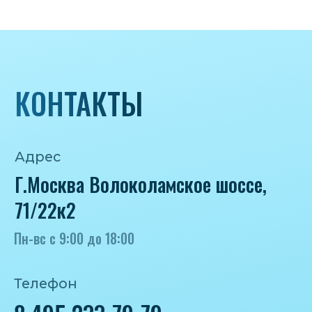
Почта
iceicemarket@yandex.ru