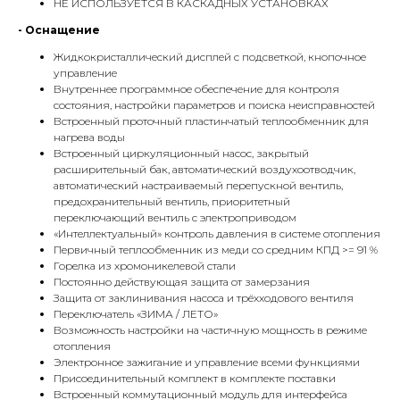
НЕ ИСПОЛЬЗУЕТСЯ В КАСКАДНЫХ УСТАНОВКАХ
- Оснащение
Жидкокристаллический дисплей с подсветкой, кнопочное
управление
Внутреннее программное обеспечение для контроля
состояния, настройки параметров и поиска неисправностей
Встроенный проточный пластинчатый теплообменник для
КОНТАКТЫ
нагрева воды
Встроенный циркуляционный насос, закрытый
расширительный бак, автоматический воздухоотводчик,
автоматический настраиваемый перепускной вентиль,
Адрес
предохранительный вентиль, приоритетный
переключающий вентиль с электроприводом
Г.Москва Волоколамское шоссе,
«Интеллектуальный» контроль давления в системе отопления
71/22к2
Первичный теплообменник из меди со средним КПД >= 91 %
Горелка из хромоникелевой стали
Пн-вс с 9:00 до 18:00
Постоянно действующая защита от замерзания
Защита от заклинивания насоса и трёхходового вентиля
Переключатель «ЗИМА / ЛЕТО»
Телефон
Возможность настройки на частичную мощность в режиме
8 495 233-79-79
отопления
Электронное зажигание и управление всеми функциями
8 985 233-79-79
Присоединительный комплект в комплекте поставки
Встроенный коммутационный модуль для интерфейса