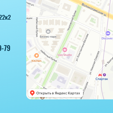
22к2
9-79