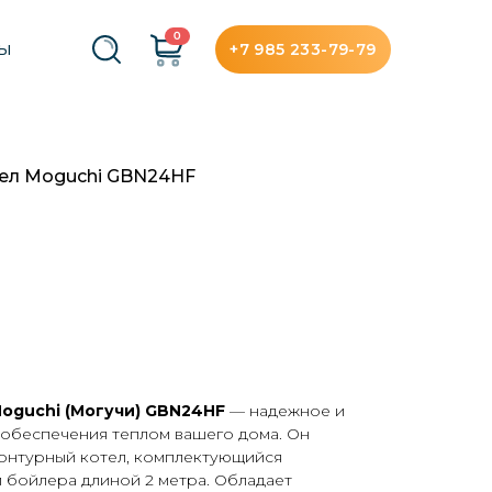
0
+7 985 233-79-79
ТЫ
тел Moguchi GBN24НF
oguchi (Могучи) GBN24НF
— надежное и
обеспечения теплом вашего дома. Он
онтурный котел, комплектующийся
 бойлера длиной 2 метра. Обладает