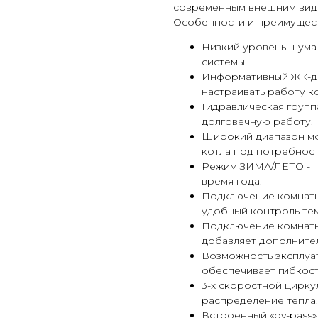
современным внешним видо
Особенности и преимущест
Низкий уровень шума 
системы.
Информативный ЖК-ди
настраивать работу ко
Гидравлическая групп
долговечную работу.
Широкий диапазон мо
котла под потребност
Режим ЗИМА/ЛЕТО - п
время года.
Подключение комнатн
удобный контроль те
Подключение комнатно
добавляет дополните
Возможность эксплуа
обеспечивает гибкост
3-х скоростной цирк
распределение тепла.
Встроенный «by-pass»