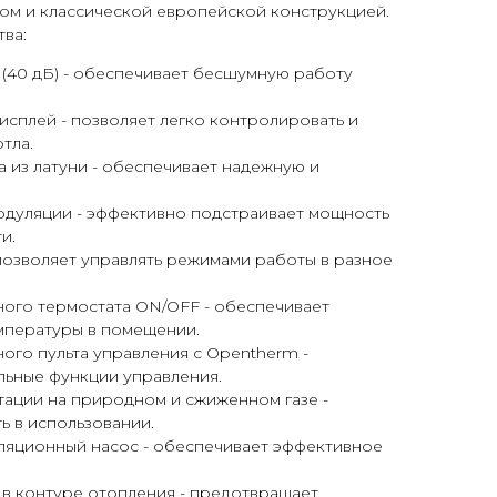
м и классической европейской конструкцией.
ва:
(40 дБ) - обеспечивает бесшумную работу
сплей - позволяет легко контролировать и
тла.
а из латуни - обеспечивает надежную и
дуляции - эффективно подстраивает мощность
и.
озволяет управлять режимами работы в разное
ого термостата ON/OFF - обеспечивает
мпературы в помещении.
го пульта управления с Opentherm -
льные функции управления.
тации на природном и сжиженном газе -
ь в использовании.
уляционный насос - обеспечивает эффективное
 в контуре отопления - предотвращает