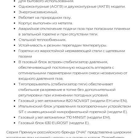
Для бытового использования.
Одноконтурные (АОГВ) и двухконтурные (АКГВ) модели.
Энергонезависимый.
Работает на природном газу.
Корпус выполнен из металла.
Аварийное отключение подачи газа при погасании пламени
в запальной горелке и при отсутствии тяги.
Стальной теплообменник.
Устойчивость к резким перепадам температуры.
Горелки из жаростойкой нержавеющей стали с щелевыми
пазами
В газовый блок встроен стабилизатор давления,
обеспечивающий постоянную мощность аппарата с
КОНТАКТЫ
оптимальными параметрами горения смеси независимо от
входного давления газа.
Тягопрерыватель (стабилизатор тяги) обеспечивает
стабильное разрежение в топке без дополнительной
Адрес
регулировки при изменении погодных условий.
Г.Москва Волоколамское шоссе,
Газовый узел автоматики 820 NOVASIT (модели ЕН или EN).
71/22к2
Итальянский блок управления газогорелочным устройством
SIT с инжекционной микрофакельной горелкой (модели Е).
Пн-вс с 9:00 до 18:00
Газовый узел автоматики 710 MINISIT (модели ЕМ).
Газовый блок 630 EUROSIT (модели Е).
Телефон
Серия Премиум российского бренда ОЧАГ представлена широким
ассортиментом моделей напольных газовых котлов. Потребитель