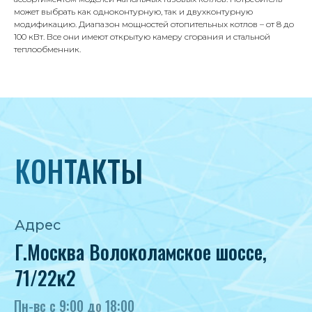
8 495 233-79-79
может выбрать как одноконтурную, так и двухконтурную
модификацию. Диапазон мощностей отопительных котлов – от 8 до
8 985 233-79-79
100 кВт. Все они имеют открытую камеру сгорания и стальной
теплообменник.
Почта
iceicemarket@yandex.ru