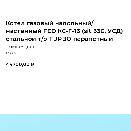
Котел газовый напольный/
настенный FED КС-Г-16 (sit 630, УСД)
стальной т/о TURBO парапетный
Federica Bugatti
121065
КОНТАКТЫ
44700,00
₽
В КОРЗИНУ
Адрес
Г.Москва Волоколамское шоссе,
71/22к2
Пн-вс с 9:00 до 18:00
Телефон
8 495 233-79-79