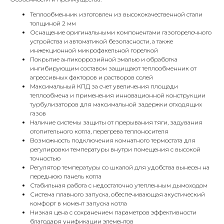
Теплообменник изготовлен из высококачественной стали
толщиной 2 мм
Оснащение оригинальными компонентами газогорелочного
устройства и автоматикой безопасности, а также
инжекционной микрофакельной горелкой
Покрытие антикоррозийной эмалью и обработка
ингибирующим составом защищают теплообменник от
агрессивных факторов и растворов солей
Максимальный КПД за счет увеличения площади
теплообмена и применения инновационной конструкции
турбулизаторов для максимальной задержки отходящих
газов
Наличие системы защиты от прерывания тяги, задувания
отопительного котла, перегрева теплоносителя
Возможность подключения комнатного термостата для
КОНТАКТЫ
регулировки температуры внутри помещения с высокой
точностью
Регулятор температуры со шкалой для удобства вынесен на
переднюю панель котла
Адрес
Стабильная работа с недостаточно утепленным дымоходом
Г.Москва Волоколамское шоссе,
Система плавного запуска, обеспечивающая акустический
комфорт в момент запуска котла
71/22к2
Низкая цена с сохранением параметров эффективности
благодаря унификации элементов
Пн-вс с 9:00 до 18:00