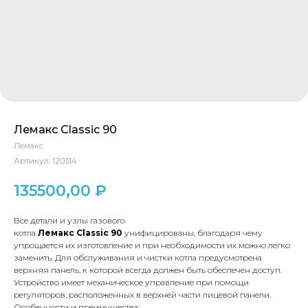
Лемакс Classic 90
Лемакс
Артикул:
120314
135500,00
₽
Все детали и узлы газового
котла
Лемакс
Classic
90
унифицированы, благодаря чему
упрощается их изготовление и при необходимости их можно легко
заменить. Для обслуживания и чистки котла предусмотрена
верхняя панель, к которой всегда должен быть обеспечен доступ.
Устройство имеет механическое управление при помощи
регуляторов, расположенных в верхней части лицевой панели.
Особенности и преимущества: