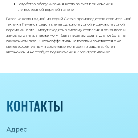
Удобство обслуживания котла за счет применения
легкосъемной верхней панели
Телефон
Газовые котлы одной из серий Classic производителя отопительной
8 495 233-79-79
техники Лемакс представлены одноконтурной и двухконтурной
версиями. Котлы могут входить в систему отопления открытого и
8 985 233-79-79
закрытого типа, а также могут быть перенастроены для работы на
сжиженном газе. Высокоэффективные горелки сочетаются с не
менее эффективными системами контроля и защиты. Котел
Почта
автономен и не требует подключения к электропитанию.
iceicemarket@yandex.ru