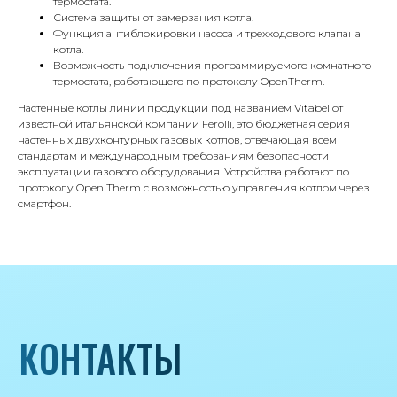
термостата.
71/22к2
Система защиты от замерзания котла.
Функция антиблокировки насоса и трехходового клапана
Пн-вс с 9:00 до 18:00
котла.
Возможность подключения программируемого комнатного
Телефон
термостата, работающего по протоколу OpenTherm.
8 495 233-79-79
Настенные котлы линии продукции под названием Vitabel от
известной итальянской компании Ferolli, это бюджетная серия
8 985 233-79-79
настенных двухконтурных газовых котлов, отвечающая всем
стандартам и международным требованиям безопасности
эксплуатации газового оборудования. Устройства работают по
Почта
протоколу Open Therm с возможностью управления котлом через
смартфон.
iceicemarket@yandex.ru