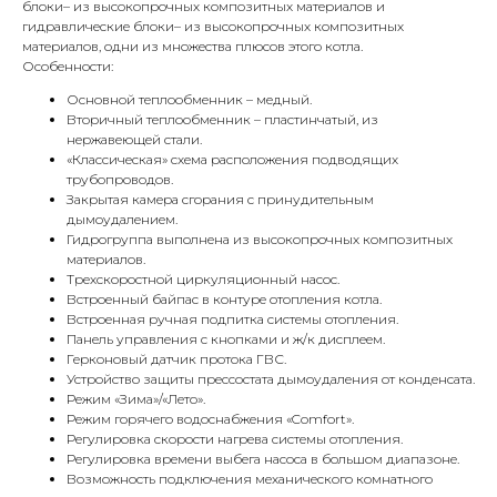
блоки– из высокопрочных композитных материалов и
гидравлические блоки– из высокопрочных композитных
материалов, одни из множества плюсов этого котла.
Особенности:
Основной теплообменник – медный.
Вторичный теплообменник – пластинчатый, из
нержавеющей стали.
«Классическая» схема расположения подводящих
трубопроводов.
Закрытая камера сгорания с принудительным
дымоудалением.
Гидрогруппа выполнена из высокопрочных композитных
материалов.
Трехскоростной циркуляционный насос.
Встроенный байпас в контуре отопления котла.
Встроенная ручная подпитка системы отопления.
Панель управления с кнопками и ж/к дисплеем.
Герконовый датчик протока ГВС.
КОНТАКТЫ
Устройство защиты прессостата дымоудаления от конденсата.
Режим «Зима»/«Лето».
Режим горячего водоснабжения «Comfort».
Регулировка скорости нагрева системы отопления.
Адрес
Регулировка времени выбега насоса в большом диапазоне.
Г.Москва Волоколамское шоссе,
Возможность подключения механического комнатного