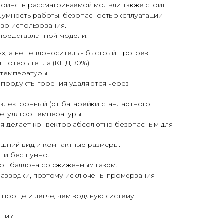
тоинств рассматриваемой модели также стоит
умность работы, безопасность эксплуатации,
во использования.
представленной модели:
ух, а не теплоноситель - быстрый прогрев
потерь тепла (КПД 90%).
 температуры.
 продукты горения удаляются через
электронный (от батарейки стандартного
регулятор температуры.
ия делает конвектор абсолютно безопасным для
ешний вид и компактные размеры.
ти бесшумно.
от баллона со сжиженным газом.
разводки, поэтому исключены промерзания
 проще и легче, чем водяную систему
ник.