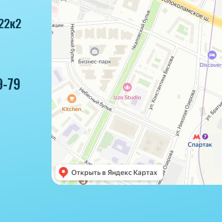
22к2
9-79