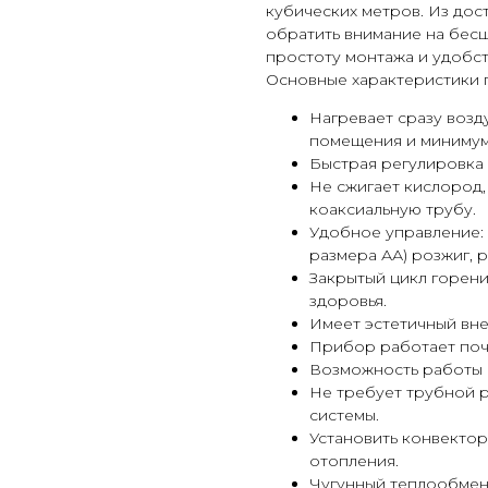
кубических метров. Из дос
обратить внимание на бесш
простоту монтажа и удобст
Основные характеристики 
Нагревает сразу возд
помещения и минимум 
Быстрая регулировка
Не сжигает кислород,
коаксиальную трубу.
Удобное управление: 
размера АА) розжиг, 
Закрытый цикл горен
здоровья.
Имеет эстетичный вн
Прибор работает поч
Возможность работы 
Не требует трубной 
системы.
Установить конвектор
отопления.
Чугунный теплообмен