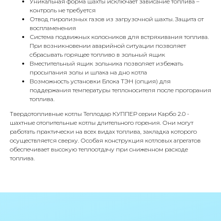
Уникальная форма шахты исключает зависание топлива –
контроль не требуется
Отвод пиролизных газов из загрузочной шахты. Защита от
воспламенения
Система подвижных колосников для встряхивания топлива.
КОНТАКТЫ
При возникновении аварийной ситуации позволяет
сбрасывать горящее топливо в зольный ящик
Вместительный ящик зольника позволяет избежать
просыпания золы и шлака на дно котла
Адрес
Возможность установки Блока ТЭН (опция) для
Г.Москва Волоколамское шоссе,
поддержания температуры теплоносителя после прогорания
71/22к2
топлива.
Твердотопливные котлы Теплодар КУППЕР серии Карбо 2.0 -
Пн-вс с 9:00 до 18:00
шахтные отопительные котлы длительного горения. Они могут
работать практически на всех видах топлива, закладка которого
Телефон
осуществляется сверху. Особая конструкция котловых агрегатов
обеспечивает высокую теплоотдачу при сниженном расходе
8 495 233-79-79
топлива.
8 985 233-79-79
Почта
iceicemarket@yandex.ru