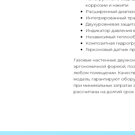
коррозии и накипи
Расширенный диапазо
Интегрированный тр
Двухуровневая защит
Индикатор давления 
Независимый теплооб
Композитная гидрогр
Герконовый датчик п
Газовые настенные двухко
эргономичной формой, поэ
любом помещении. Качеств
модель, гарантируют обор
при минимальных затратах 
рассчитаны на долгий сро