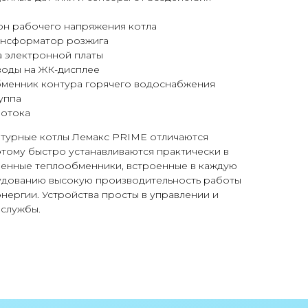
н рабочего напряжения котла
ансформатор розжига
а электронной платы
воды на ЖК-дисплее
менник контура горячего водоснабжения
уппа
ротока
нтурные котлы Лемакс PRIME отличаются
тому быстро устанавливаются практически в
енные теплообменники, встроенные в каждую
удованию высокую производительность работы
энергии. Устройства просты в управлении и
к службы.