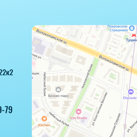
22к2
9-79