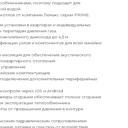
ообменниками, поэтому подходит для
кой водой.
 котлов от компании Лемакс серии PRIME:
я установки в квартирах и индивидуальных
к перепадам давления газа.
оаксиального дымохода до 4,5 м
фикации узлов и компонентов для всей линейки
-изоляция для обеспечения акустического
 поквартирного отопления
 управление
пейские комплектующие
 подключения дополнительных периферийных
контроля через IOS и Android
амеры сгорания обеспечивает полное сгорание
рок эксплуатации теплообменника
иты от превышения давления в контуре
высоким гидравлическим сопротивлением
енные датчики и сенсоры от воздействия