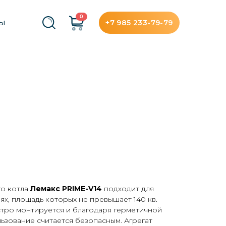
0
+7 985 233-79-79
ТЫ
о котла
Лемакс PRIME-V14
подходит для
х, площадь которых не превышает 140 кв.
тро монтируется и благодаря герметичной
льзование считается безопасным. Агрегат