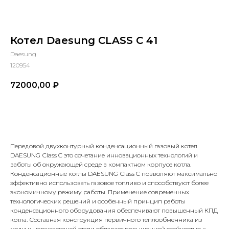
Котел Daesung CLASS С 41
Daesung
120954
72000,00
₽
В КОРЗИНУ
Передовой двухконтурный конденсационный газовый котел
DAESUNG Сlass C это сочетание инновационных технологий и
заботы об окружающей среде в компактном корпусе котла.
Конденсационные котлы DAESUNG Сlass C позволяют максимально
эффективно использовать газовое топливо и способствуют более
экономичному режиму работы. Применение современных
технологических решений и особенный принцип работы
КОНТАКТЫ
конденсационного оборудования обеспечивают повышенный КПД
котла. Составная конструкция первичного теплообменника из
меди и нержавеющей стали обладает повышенной стойкостью к