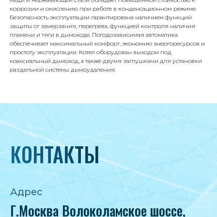
коррозии и окислению при работе в конденсационном режиме.
Адрес
Безопасность эксплуатации гарантирована наличием функций
Г.Москва Волоколамское шоссе,
защиты от замерзания, перегрева, функцией контроля наличия
пламени и тяги в дымоходе. Погодозависимая автоматика
71/22к2
обеспечивает максимальный комфорт, экономию энергоресурсов и
Пн-вс с 9:00 до 18:00
простоту эксплуатации. Котел оборудован выходом под
коаксиальный дымоход, а также двумя заглушками для установки
раздельной системы дымоудаления.
Телефон
8 495 233-79-79
8 985 233-79-79
Почта
iceicemarket@yandex.ru