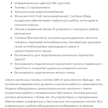
Информативный цветной ЖК-дисплей
Таймер с 5 программами
Экономичное энергопотребление
КОНТАКТЫ
Функция Anti-frost (антизамерзание). Система сбора
конденсата обеспечивает стабильную работу котла даже в
сильные морозы
Легкое управление: более 25 устройств и программ работы
Адрес
автоматики
Г.Москва Волоколамское шоссе,
Система безопасности: контроль дымоудаления, наличия
71/22к2
пламени, перегрева теплообменника, температуры дымовых
газов, антиблокировка трехходового крана и
Пн-вс с 9:00 до 18:00
циркуляционного насоса
Возможность для подключение комнатного термостата
ON/OFF
Телефон
Возможность подключения комнатного пульта управления с
8 495 233-79-79
Opentherm позволяет удаленно управлять котлом
Возможность подключения теплых полов
8 985 233-79-79
Серия настенных газовых котлов GBN от российского бренда - это
сочетание современного дизайна и высоких рабочих характеристик.
Модели оборудованы циркуляционными насосами с тремя
Почта
скоростями работы и встроенными байпасами. Инновационная
iceicemarket@yandex.ru
система автоматики с более чем 25 устройствами и программами
обеспечивает комфортную и безопасную эксплуатацию котлов. Вся
информация о работе оборудования отображается в режиме