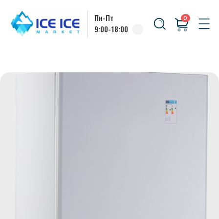
Пн-Пт
0
9:00-18:00