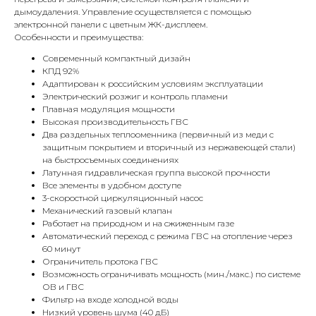
дымоудаления. Управление осуществляется с помощью
электронной панели с цветным ЖК-дисплеем.
Особенности и преимущества:
Современный компактный дизайн
КПД 92%
Адаптирован к российским условиям эксплуатации
Электрический розжиг и контроль пламени
Плавная модуляция мощности
Высокая производительность ГВС
Два раздельных теплооменника (первичный из меди с
защитным покрытием и вторичный из нержавеющей стали)
на быстросъемных соединениях
Латунная гидравлическая группа высокой прочности
Все элементы в удобном доступе
3-скоростной циркуляционный насос
Механический газовый клапан
Работает на природном и на сжиженным газе
Автоматический переход с режима ГВС на отопление через
60 минут
Ограничитель протока ГВС
Возможность ограничивать мощность (мин./макс.) по системе
ОВ и ГВС
Фильтр на входе холодной воды
Низкий уровень шума (40 дБ)