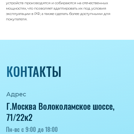
8 495 233-79-79
устройств производятся и собираются на отечественных
мощностях, что позволяет адаптировать их под условия
8 985 233-79-79
эксплуатации в РФ, а также сделать более доступными для
покупателя.
Почта
iceicemarket@yandex.ru