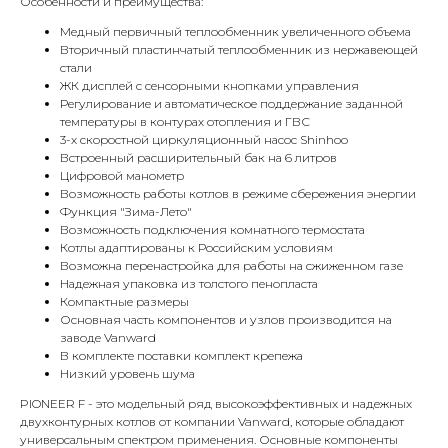
Особенности и преимущества:
Медный первичный теплообменник увеличенного объема
Вторичный пластинчатый теплообменник из нержавеющей
стали
ЖК дисплей с сенсорными кнопками управления
Регулирование и автоматическое поддержание заданной
температуры в контурах отопления и ГВС
3-х скоростной циркуляционный насос Shinhoo
Встроенный расширительный бак на 6 литров
Цифровой манометр
Возможность работы котлов в режиме сбережения энергии
Функция "Зима-Лето"
КОНТАКТЫ
Возможность подключения комнатного термостата
Котлы адаптированы к Российским условиям
Возможна перенастройка для работы на сжиженном газе
Надежная упаковка из толстого пенопласта
Адрес
Компактные размеры
Г.Москва Волоколамское шоссе,
Основная часть компонентов и узлов производится на
71/22к2
заводе Vanward
В комплекте поставки комплект крепежа
Пн-вс с 9:00 до 18:00
Низкий уровень шума
PIONEER F - это модельный ряд высокоэффективных и надежных
Телефон
двухконтурных котлов от компании Vanward, которые обладают
универсальным спектром применения. Основные компоненты