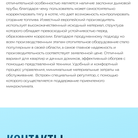
отличительной особенностью является наличие заслонки дымовой
Г.Москва Волоколамское шоссе,
трубы, благодаря чему пользователь может самостоятельно
71/22к2
корректировать тягу в котле, что дает возможность контролировать
сгорание топлива. Известный европейский производитель
Пн-вс с 9:00 до 18:00
использует высококачественный исходный материал, структура
которого обладает превосходной устойчивостью перед
образованием коррозии. Благодаря продуманному подходу ко
Телефон
всем производственным этапам отопительное оборудование стало
8 495 233-79-79
популярным в своей области, а самое главное надежность и
производительность соответствует заявленной цене. Отличный
8 985 233-79-79
вариант для квартир и дачных домиков, эффективный обогрев с
помощью представленной техники. Удобный и комфортный
процесс управления, минимальные материальные затраты на
обслуживание. Встроен специальный регулятор, с помощью
Почта
которого осуществляется поддержание приемлемого
iceicemarket@yandex.ru
микроклимата.