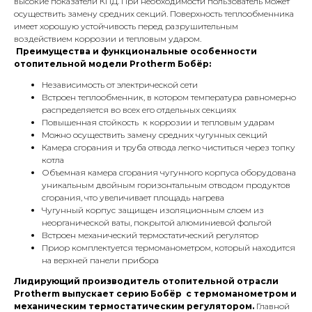
высокие показатели КПД. При необходимости пользователь может
осуществить замену средних секций. Поверхность теплообменника
имеет хорошую устойчивость перед разрушительным
воздействием коррозии и тепловым ударом.
Преимущества и функциональные особенности
отопительной модели Protherm Бобёр:
Независимость от электрической сети
Встроен теплообменник, в котором температура равномерно
распределяется во всех его отдельных секциях
Повышенная стойкость к коррозии и тепловым ударам
Можно осуществить замену средних чугунных секций
Камера сгорания и труба отвода легко чиститься через топку
котла
Объемная камера сгорания чугунного корпуса оборудована
уникальным двойным горизонтальным отводом продуктов
сгорания, что увеличивает площадь нагрева
Чугунный корпус защищен изоляционным слоем из
неорганической ваты, покрытой алюминиевой фольгой
Встроен механический термостатический регулятор
Приор комплектуется термоманометром, который находится
на верхней панели прибора
КОНТАКТЫ
Лидирующий производитель отопительной отрасли
Protherm выпускает серию Бобёр с термоманометром и
механическим термостатическим регулятором.
Главной
Адрес