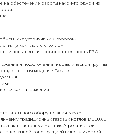
е на обеспечение работы какой-то одной из
торой.
ва:
ообменника устойчивых к коррозии
ления (в комплекте с котлом)
оды и повышенная производительность ГВС
ложения и подключения гидравлической группы
ствует ранним моделям Deluxe)
даления
тики
и скачках напряжения
отопительного оборудования Navien
 линейку традиционных газовых котлов DELUXE
тривают настенный монтаж. Агрегаты этой
енствованной конструкцией гидравлической