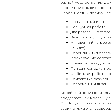
разной мощностью или даж
систем при отключенной в
Особенности и преимущест
Повышенный КПД
Бесшумная работа
Два раздельных тепл
Выносной пульт управ
Мгновенный нагрев в
(13,8 л/м)
Корейский тип распо
(подключение соответ
Новая система дымоу
Функция самодиагнос
Стабильная работа пр
Компактные размеры
Современный дизайн
Корейский производитель 
предлагает Вам модельную
Comfort, которые предусма
серии отличаются усоверш