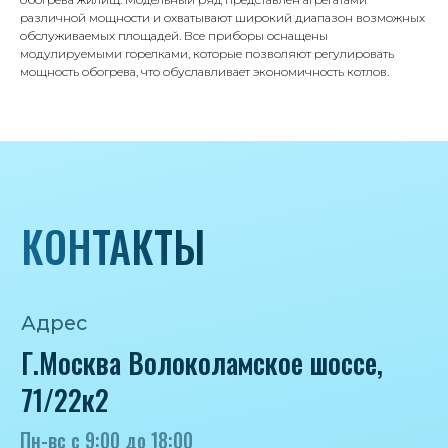
iceicemarket@yandex.ru
различной мощности и охватывают широкий диапазон возможных
обслуживаемых площадей. Все приборы оснащены
модулируемыми горелками, которые позволяют регулировать
мощность обогрева, что обуславливает экономичность котлов.