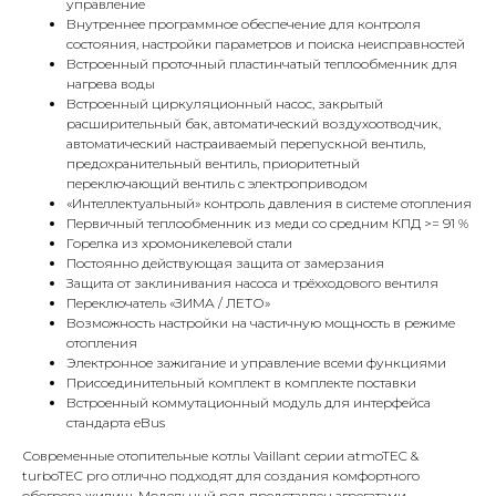
управление
Внутреннее программное обеспечение для контроля
состояния, настройки параметров и поиска неисправностей
Встроенный проточный пластинчатый теплообменник для
нагрева воды
Встроенный циркуляционный насос, закрытый
КОНТАКТЫ
расширительный бак, автоматический воздухоотводчик,
автоматический настраиваемый перепускной вентиль,
предохранительный вентиль, приоритетный
переключающий вентиль с электроприводом
Адрес
«Интеллектуальный» контроль давления в системе отопления
Г.Москва Волоколамское шоссе,
Первичный теплообменник из меди со средним КПД >= 91 %
71/22к2
Горелка из хромоникелевой стали
Постоянно действующая защита от замерзания
Пн-вс с 9:00 до 18:00
Защита от заклинивания насоса и трёхходового вентиля
Переключатель «ЗИМА / ЛЕТО»
Возможность настройки на частичную мощность в режиме
Телефон
отопления
8 495 233-79-79
Электронное зажигание и управление всеми функциями
Присоединительный комплект в комплекте поставки
8 985 233-79-79
Встроенный коммутационный модуль для интерфейса
стандарта eBus
Современные отопительные котлы Vaillant серии atmoTEC &
Почта
turboTEC pro отлично подходят для создания комфортного
обогрева жилищ. Модельный ряд представлен агрегатами