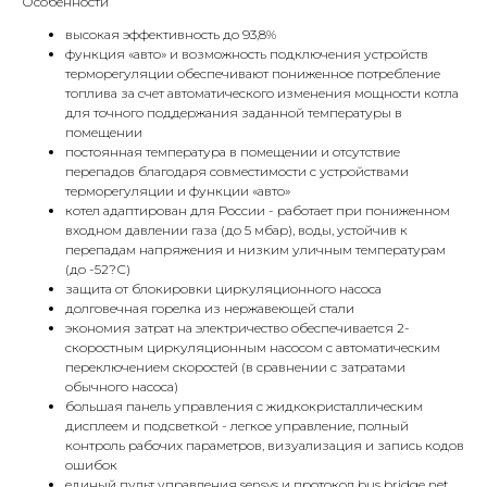
Особенности
высокая эффективность до 93,8%
функция «авто» и возможность подключения устройств
терморегуляции обеспечивают пониженное потребление
топлива за счет автоматического изменения мощности котла
для точного поддержания заданной температуры в
помещении
постоянная температура в помещении и отсутствие
перепадов благодаря совместимости с устройствами
терморегуляции и функции «авто»
котел адаптирован для России - работает при пониженном
входном давлении газа (до 5 мбар), воды, устойчив к
перепадам напряжения и низким уличным температурам
(до -52?С)
защита от блокировки циркуляционного насоса
долговечная горелка из нержавеющей стали
экономия затрат на электричество обеспечивается 2-
скоростным циркуляционным насосом с автоматическим
переключением скоростей (в сравнении с затратами
обычного насоса)
большая панель управления с жидкокристаллическим
КОНТАКТЫ
дисплеем и подсветкой - легкое управление, полный
контроль рабочих параметров, визуализация и запись кодов
ошибок
Адрес
единый пульт управления sensys и протокол bus bridge net