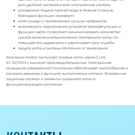
для удобной настройки всех компонентов системы
Г.Москва Волоколамское шоссе,
ускоренная подача горячей воды в течение 5 секунд
71/22к2
благодаря функции «комфорт»
котел создан с применением лучших материалов
Пн-вс с 9:00 до 18:00
возможность подключения устройств терморегуляции и
функция «авто» позволяют минимизировать количество
циклов включения/выключения (тактования) котла, что
Телефон
повышает его надежность и увеличивает срок службы
8 495 233-79-79
защита котла и системы отопления от замерзания
8 985 233-79-79
Компания Ariston выпускает газовые котлы серии CLAS
XС
SYSTEM
с высокой производительностью. Электронное
оснащение современного поколения обеспечивает многообразие и
контроль режимов и функций, выполняемых котлами. Встроенные
Почта
защитные системы и элементы сохраняют котлы в
iceicemarket@yandex.ru
функционирующем состоянии.