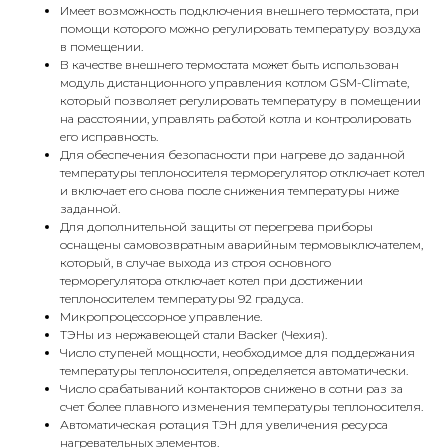
Имеет возможность подключения внешнего термостата, при
помощи которого можно регулировать температуру воздуха
в помещении.
В качестве внешнего термостата может быть использован
модуль дистанционного управления котлом GSM-Climate,
который позволяет регулировать температуру в помещении
на расстоянии, управлять работой котла и контролировать
его исправность.
Для обеспечения безопасности при нагреве до заданной
температуры теплоносителя терморегулятор отключает котел
и включает его снова после снижения температуры ниже
заданной.
Для дополнительной защиты от перегрева приборы
оснащены самовозвратным аварийным термовыключателем,
который, в случае выхода из строя основного
терморегулятора отключает котел при достижении
теплоносителем температуры 92 градуса.
Микропроцессорное управление.
ТЭНы из нержавеющей стали Backer (Чехия).
Число ступеней мощности, необходимое для поддержания
температуры теплоносителя, определяется автоматически.
КОНТАКТЫ
Число срабатываний контакторов снижено в сотни раз за
счет более плавного изменения температуры теплоносителя.
Автоматическая ротация ТЭН для увеличения ресурса
Адрес
нагревательных элементов.