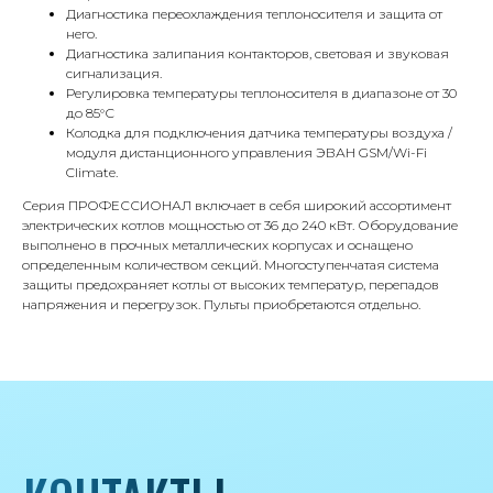
Диагностика переохлаждения теплоносителя и защита от
Г.Москва Волоколамское шоссе,
него.
71/22к2
Диагностика залипания контакторов, световая и звуковая
сигнализация.
Пн-вс с 9:00 до 18:00
Регулировка температуры теплоносителя в диапазоне от 30
до 85°С
Колодка для подключения датчика температуры воздуха /
Телефон
модуля дистанционного управления ЭВАН GSM/Wi-Fi
8 495 233-79-79
Climate.
8 985 233-79-79
Серия ПРОФЕССИОНАЛ включает в себя широкий ассортимент
электрических котлов мощностью от 36 до 240 кВт. Оборудование
выполнено в прочных металлических корпусах и оснащено
определенным количеством секций. Многоступенчатая система
Почта
защиты предохраняет котлы от высоких температур, перепадов
iceicemarket@yandex.ru
напряжения и перегрузок. Пульты приобретаются отдельно.