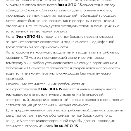
эконом до класса люкс. Котел
Эван ЭПО-15
относится к классу
«Стандарт-Эконом». Он используется для отопления жилых,
производственных и других помещений небольшой площади.
Котел может быть как основным, так и резервным источником
отопления. Его рекомендуется эксплуатировать в помещениях с
естественной вентиляцией воздуха.
Котел
Эван ЭПО-15
относится к приборам с первым классом
защиты от электрического тока и подключается к однофазной
трехпроводной электрической сети.
КОНТАКТЫ
Котел состоит из корпуса с входными и выходными патрубками,
крышки с ТЭНом из нержавеющей стали и регулятором
температуры. Прибор устанавливается на стену в вертикальном
Адрес
положении. В качестве теплоносителя разрешается использовать
воду или низкотемпературную жидкость без механических
Г.Москва Волоколамское шоссе,
примесей.
71/22к2
Основными отличительными особенностями
электроотопителя
Эван ЭПО-15
является наличие аварийного
Пн-вс с 9:00 до 18:00
термовыключателя, три пульта управления (аналоговый,
электронный, модернизированный), а также экологичность, полная
автоматизация управления и низкая стоимость.
Телефон
Для продолжительной безопасной работы необходимо проводить
8 495 233-79-79
регулярное техническое обслуживание прибора, кроме того,
каждые 5 лет специалист сервисной службы должен проводить
8 985 233-79-79
освидетельствование котла
Эван ЭПО-15
.