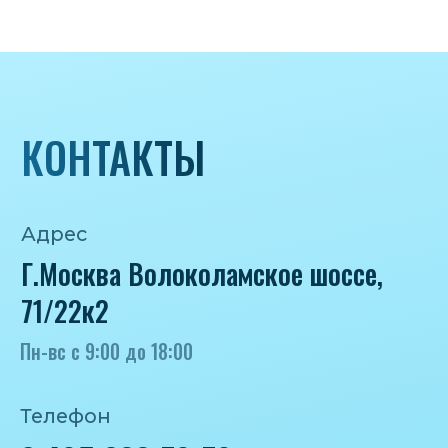
Почта
iceicemarket@yandex.ru