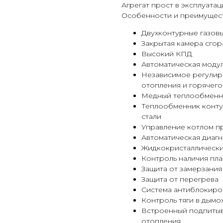
Агрегат прост в эксплуата
Особенности и преимущест
Двухконтурные газов
Закрытая камера сгор
Высокий КПД
Автоматическая моду
Независимое регулир
отопления и горячег
Медный теплообменни
Теплообменник конту
стали
Управление котлом п
Автоматическая диагн
Жидкокристаллически
Контроль наличия пл
Защита от замерзания
Защита от перегрева
Система антиблокиро
Контроль тяги в дымо
Встроенный подпитыв
отопления