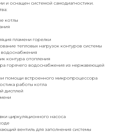
ции и оснащен системой самодиагностики.
ва:
ые котлы
ания
ляция пламени горелки
ование тепловых нагрузок контуров системы
о водоснабжения
к контура отопления
ра горячего водоснабжения из нержавеющей
ри помощи встроенного микропроцессора
остика работы котла
й дисплей
амени
вки циркуляционного насоса
ходе
ающий вентиль для заполнения системы