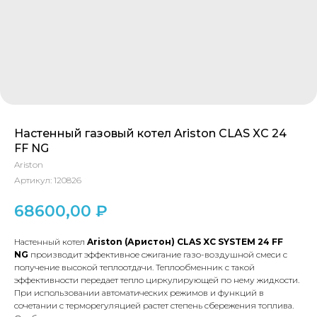
Настенный газовый котел Ariston CLAS XC 24
FF NG
Ariston
Артикул:
120826
68600,00
₽
Настенный котел
Ariston (Аристон)
CLAS XС SYSTEM 24 FF
NG
производит эффективное сжигание газо-воздушной смеси с
получение высокой теплоотдачи. Теплообменник с такой
эффективности передает тепло циркулирующей по нему жидкости.
При использовании автоматических режимов и функций в
сочетании с терморегуляцией растет степень сбережения топлива.