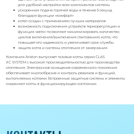
для удобной настройки всех компонентов системы
Г.Москва Волоколамское шоссе,
ускоренная подача горячей воды в течение 5 секунд
71/22к2
благодаря функции «комфорт»
котел создан с применением лучших материалов
Пн-вс с 9:00 до 18:00
возможность подключения устройств терморегуляции и
функция «авто» позволяют минимизировать количество
циклов включения/выключения (тактования) котла, что
Телефон
повышает его надежность и увеличивает срок службы
8 495 233-79-79
защита котла и системы отопления от замерзания
8 985 233-79-79
Компания Ariston выпускает газовые котлы серии CLAS
XС
SYSTEM
с высокой производительностью для производства
отопления. Электронное оснащение современного поколения
обеспечивает многообразие и контроль режимов и функций,
Почта
выполняемых котлами. Встроенные защитные системы и элементы
iceicemarket@yandex.ru
сохраняют котлы в функционирующем состоянии.