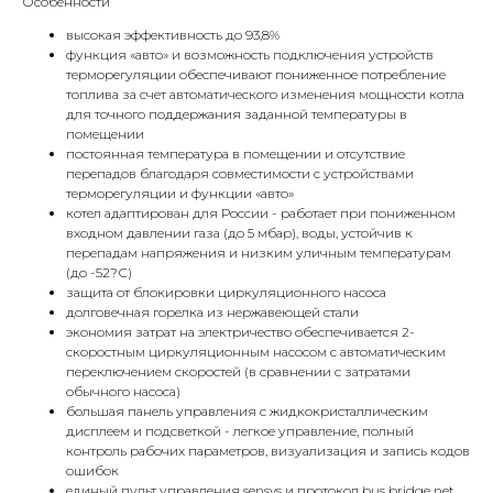
Особенности
высокая эффективность до 93,8%
функция «авто» и возможность подключения устройств
терморегуляции обеспечивают пониженное потребление
топлива за счет автоматического изменения мощности котла
для точного поддержания заданной температуры в
помещении
постоянная температура в помещении и отсутствие
перепадов благодаря совместимости с устройствами
терморегуляции и функции «авто»
котел адаптирован для России - работает при пониженном
входном давлении газа (до 5 мбар), воды, устойчив к
перепадам напряжения и низким уличным температурам
(до -52?С)
защита от блокировки циркуляционного насоса
долговечная горелка из нержавеющей стали
экономия затрат на электричество обеспечивается 2-
скоростным циркуляционным насосом с автоматическим
переключением скоростей (в сравнении с затратами
обычного насоса)
большая панель управления с жидкокристаллическим
КОНТАКТЫ
дисплеем и подсветкой - легкое управление, полный
контроль рабочих параметров, визуализация и запись кодов
ошибок
Адрес
единый пульт управления sensys и протокол bus bridge net