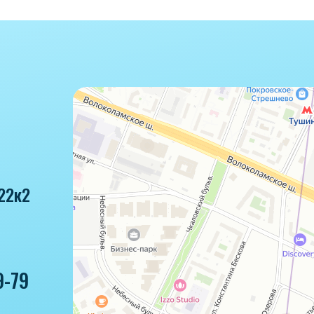
22к2
9-79