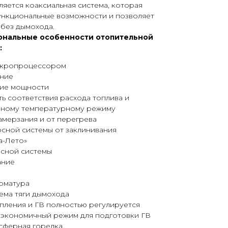
яется коаксиальная система, которая
нкциональные возможности и позволяет
без дымохода.
ональные особенности отопительной
:
икропроцессором
ение
ние мощности
ь соответствия расхода топлива и
нному температурному режиму
амерзания и от перегрева
сной системы от заклинивания
а-Лето»
осной системы
ание
рматура
ема тяги дымохода
пления и ГВ полностью регулируется
оэкономичный режим для подготовки ГВ
сферная горелка