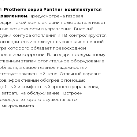
л Protherm серия Panther комплектуется
правлением.
Предусмотрена газовая
одаря такой комплектации пользователь имеет
ые возможности в управлении. Высокий
рузки контура отопления и ГВ контролируются.
оизводитель использует высококачественный
тура которого обладает превосходной
зованием коррозии. Благодаря продуманному
ственным этапам отопительное оборудование
области, а самое главное надежность и
тствует заявленной цене. Отличный вариант
иков, эффективный обогрев с помощью
Удобный и комфортный процесс управления,
 затраты на обслуживание. Встроен
 помощью которого осуществляется
 микроклимата.