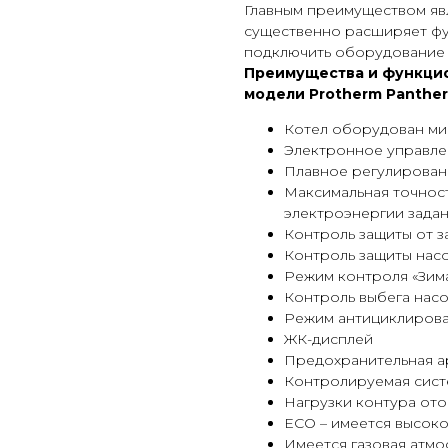
Главным преимуществом явл
существенно расширяет фу
подключить оборудование 
Преимущества и функци
модели Protherm
Panther
Котел оборудован м
Электронное управл
Плавное регулирова
Максимальная точност
электроэнергии зада
Контроль защиты от з
Контроль защиты насо
Режим контроля «Зим
Контроль выбега нас
Режим антициклиров
ЖК-дисплей
Предохранительная а
Контролируемая сист
Нагрузки контура ото
ЕСО – имеется высок
Имеется газовая атмо