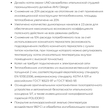
Дизайн котла серии UNO разработан итальянской студией
промышленного дизайна AMV Design
Снижение на 20% расходов на отопление за счет применения
инновационной конструкции теплообменника, площадь
теплообмена увеличена на 20%
Увеличено количество дымогарных каналов в 2,5 раза для
обеспечения максимально возможного коэффициента
полезного действия на всех режимах работы
Снижение на 10% расхода потребляемого газа за счет
использования комнатного термостата (возможность
подсоединения любого комнатного термостата с сухим
типом контактов, при помощи которого можно регулировать
температуру котла относительно температуры внутри
помещения с высокой точностью)
Котел не требует подключения к электрической сети
Теплообменник изготовлен из высококачественной стали
толщиной 2 мм, соответствующей европейскому стандарту
EN 10130:2006, американскому стандарту ASTM A 1011 и
российским ГОСТ 16523-97 и ГОСТ 9045-93
Оснащение оригинальными компонентами газогорелочного
устройства и автоматикой безопасности итальянского
концерна SIT, а также инжекционной микрофакельной
горелкой POLIDORО
Покрытие антикоррозийной эмалью (температура
воздействия 950°С) и обработка ингибирующим составом