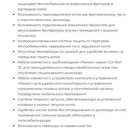
защищают теплообменник от агрессивных факторов и
растворов солей
Возможность присоединения котла как вертикальному, так и
к горизонтальному дымоходу
Возможность подключения комнатного термостата для
регулировки температуры внутри помещения с высокой
КОНТАКТЫ
точностью
Усовершенствованная система защиты от перегрева
теплообменника, прерывания тяги, задувания котла
Регулятор температуры со шкалой для удобства вынесен на
Адрес
переднюю панель котла
Г.Москва Волоколамское шоссе,
Работа совместно с турбонасадкой «Лемакс» серии Comfort
SE для принудительного отвода отработанных газов при
71/22к2
отсутствии стационарного дымохода
Работа совместно с устройством контроля и управления
Пн-вс с 9:00 до 18:00
«Лемакс» для удаленного мониторинга и управления
показателями газовых котлов и отопительной системы
Телефон
посредством мобильного приложения
Система плавного запуска, обеспечивающая акустический
8 495 233-79-79
комфорт в момент запуска котла
Удобство чистки котла без отсоединения от дымохода за счет
8 985 233-79-79
применения съемных крышек облицовки и
тягостабилизатора
Возможность перехода на сжиженный газ
Почта