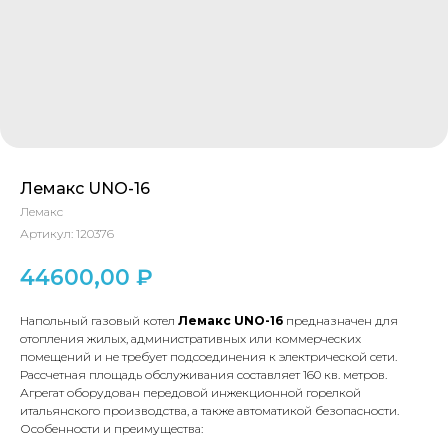
Лемакс UNO-16
Лемакс
Артикул:
120376
44600,00
₽
Напольный газовый котел
Лемакс UNO-16
предназначен для
отопления жилых, административных или коммерческих
помещений и не требует подсоединения к электрической сети.
Рассчетная площадь обслуживания составляет 160 кв. метров.
Агрегат оборудован передовой инжекционной горелкой
итальянского производства, а также автоматикой безопасности.
Особенности и преимущества: