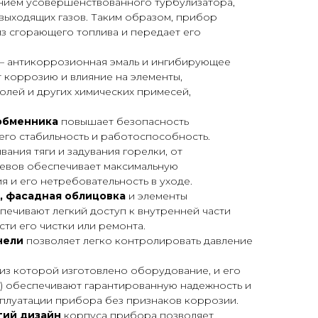
нием усовершенствованного турбулизатора,
выходящих газов. Таким образом, прибор
из сгорающего топлива и передает его
– антикоррозионная эмаль и ингибирующее
 коррозию и влияние на элементы,
олей и других химических примесей,
обменника
повышает безопасность
его стабильность и работоспособность.
вания тяги и задувания горелки, от
евов обеспечивает максимальную
 и его нетребовательность в уходе.
, фасадная облицовка
и элементы
ечивают легкий доступ к внутренней части
сти его чистки или ремонта.
нели
позволяет легко контролировать давление
 из которой изготовлено оборудование, и его
м) обеспечивают гарантированную надежность и
плуатации прибора без признаков коррозии.
гий дизайн
корпуса прибора позволяет