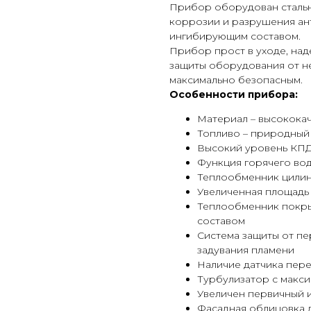
Прибор оборудован сталь
коррозии и разрушения ан
ингибирующим составом.
Прибор прост в уходе, наде
защиты оборудования от н
максимально безопасным.
Особенности прибора:
Материал – высококач
Топливо – природный
Высокий уровень КП
Функция горячего во
Теплообменник цили
Увеличенная площадь
Теплообменник покр
составом
Система защиты от пе
задувания пламени
Наличие датчика пер
Турбулизатор с макс
Увеличен первичный и
Фасадная облицовка 