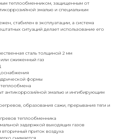
ным теплообменником, защищенным от
тикоррозийной эмалью и специальным
жен, стабилен в эксплуатации, а система
ештатных ситуаций делает использование его
ественная сталь толщиной 2 мм
 или сжиженный газ
Д
доснабжения
ндрической формы
 теплообмена
ыт антикоррозийной эмалью и ингибирующим
регревов, образования сажи, прерывания тяги и
егревов теплообменника
имальной задержкой выходящих газов
 вторичный приток воздуха
легко снимается