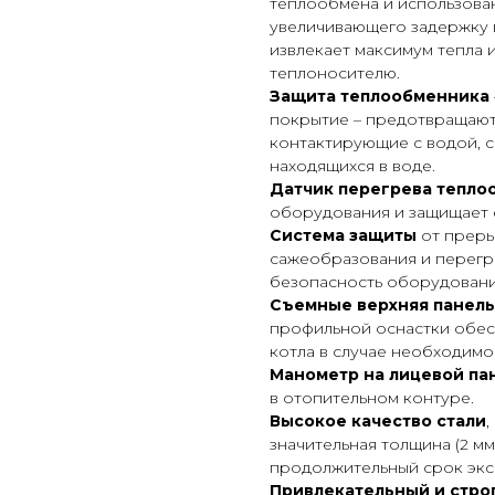
теплообмена и использова
увеличивающего задержку 
извлекает максимум тепла 
теплоносителю.
Защита теплообменника
покрытие – предотвращают
контактирующие с водой, с
находящихся в воде.
Датчик перегрева тепло
оборудования и защищает 
Система защиты
от преры
сажеобразования и перегр
безопасность оборудования
Съемные верхняя панель
профильной оснастки обесп
котла в случае необходимо
Манометр на лицевой па
в отопительном контуре.
Высокое качество стали
,
значительная толщина (2 м
продолжительный срок экс
Привлекательный и стро