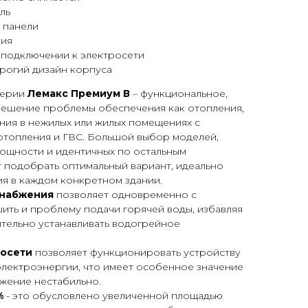
ль
 панели
ния
 подключении к электросети
рогий дизайн корпуса
серии
Лемакс Премиум
В
– функциональное,
ешение проблемы обеспечения как отопления,
ния в нежилых или жилых помещениях с
отопления и ГВС. Большой выбор моделей,
щности и идентичных по остальным
 подобрать оптимальный вариант, идеально
я в каждом конкретном здании.
снабжения
позволяет одновременно с
ть и проблему подачи горячей воды, избавляя
тельно устанавливать водогрейное
росети
позволяет функционировать устройству
электроэнергии, что имеет особенное значение
бжение нестабильно.
%
- это обусловлено увеличенной площадью