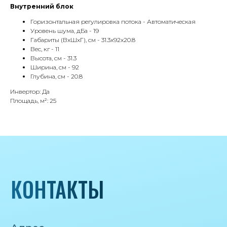
8 985 233-79-79
Внутренний блок
Горизонтальная регулировка потока - Автоматическая
Почта
Уровень шума, дБа - 19
Габариты (ВхШхГ), см - 31.3x92x20.8
iceicemarket@yandex.ru
Вес, кг - 11
Высота, см - 31.3
Ширина, см - 92
Глубина, см - 20.8
Инвертор: Да
Площадь, м²: 25