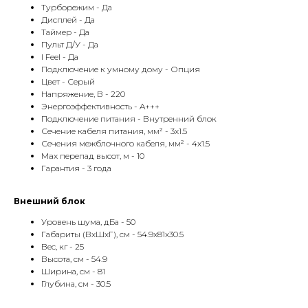
Турборежим - Да
Дисплей - Да
Таймер - Да
Пульт Д/У - Да
I Feel - Да
Подключение к умному дому - Опция
Цвет - Серый
Напряжение, В - 220
Энергоэффективность - A+++
Подключение питания - Внутренний блок
КОНТАКТЫ
Сечение кабеля питания, мм² - 3x1.5
Сечения межблочного кабеля, мм² - 4x1.5
Max перепад высот, м - 10
Гарантия - 3 года
Адрес
Г.Москва Волоколамское шоссе,
Внешний блок
71/22к2
Уровень шума, дБа - 50
Пн-вс с 9:00 до 18:00
Габариты (ВхШхГ), см - 54.9x81x30.5
Вес, кг - 25
Высота, см - 54.9
Телефон
Ширина, см - 81
8 495 233-79-79
Глубина, см - 30.5