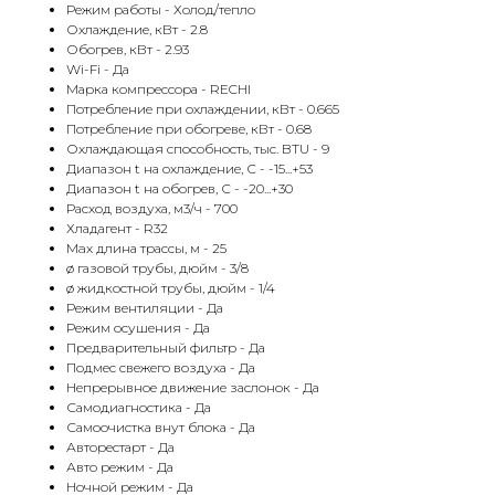
Режим работы - Холод/тепло
Охлаждение, кВт - 2.8
Обогрев, кВт - 2.93
Wi-Fi - Да
Марка компрессора - RECHI
Потребление при охлаждении, кВт - 0.665
Потребление при обогреве, кВт - 0.68
Охлаждающая способность, тыс. BTU - 9
Диапазон t на охлаждение, С - -15...+53
Диапазон t на обогрев, С - -20...+30
Расход воздуха, м3/ч - 700
Хладагент - R32
Max длина трассы, м - 25
ø газовой трубы, дюйм - 3/8
ø жидкостной трубы, дюйм - 1/4
Режим вентиляции - Да
Режим осушения - Да
Предварительный фильтр - Да
Подмес свежего воздуха - Да
Непрерывное движение заслонок - Да
Самодиагностика - Да
Самоочистка внут блока - Да
Авторестарт - Да
Авто режим - Да
Ночной режим - Да