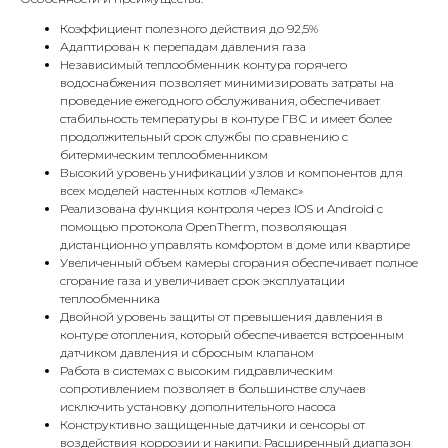
Коэффициент полезного действия до 92,5%
Адаптирован к перепадам давления газа
Независимый теплообменник контура горячего
водоснабжения позволяет минимизировать затраты на
проведение ежегодного обслуживания, обеспечивает
стабильность температуры в контуре ГВС и имеет более
продолжительный срок службы по сравнению с
битермическим теплообменником
Высокий уровень унификации узлов и компонентов для
всех моделей настенных котлов «Лемакс»
Реализована функция контроля через IOS и Android с
помощью протокола OpenTherm, позволяющая
дистанционно управлять комфортом в доме или квартире
Увеличенный объем камеры сгорания обеспечивает полное
сгорание газа и увеличивает срок эксплуатации
теплообменника
Двойной уровень защиты от превышения давления в
контуре отопления, который обеспечивается встроенным
датчиком давления и сбросным клапаном
Работа в системах с высоким гидравлическим
сопротивлением позволяет в большинстве случаев
исключить установку дополнительного насоса
Конструктивно защищенные датчики и сенсоры от
воздействия коррозии и накипи. Расширенный диапазон