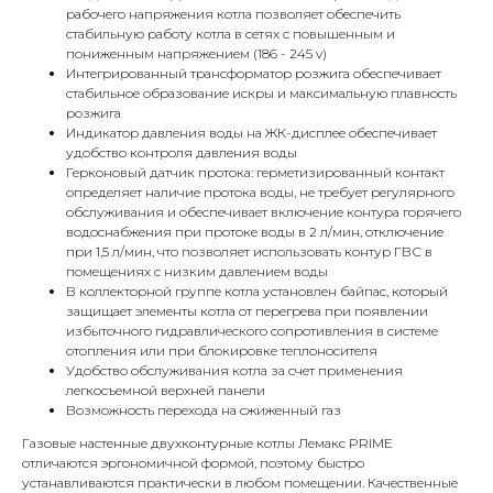
рабочего напряжения котла позволяет обеспечить
стабильную работу котла в сетях с повышенным и
пониженным напряжением (186 - 245 v)
Интегрированный трансформатор розжига обеспечивает
стабильное образование искры и максимальную плавность
КОНТАКТЫ
розжига
Индикатор давления воды на ЖК-дисплее обеспечивает
удобство контроля давления воды
Герконовый датчик протока: герметизированный контакт
Адрес
определяет наличие протока воды, не требует регулярного
Г.Москва Волоколамское шоссе,
обслуживания и обеспечивает включение контура горячего
71/22к2
водоснабжения при протоке воды в 2 л/мин, отключение
при 1,5 л/мин, что позволяет использовать контур ГВС в
Пн-вс с 9:00 до 18:00
помещениях с низким давлением воды
В коллекторной группе котла установлен байпас, который
защищает элементы котла от перегрева при появлении
Телефон
избыточного гидравлического сопротивления в системе
8 495 233-79-79
отопления или при блокировке теплоносителя
Удобство обслуживания котла за счет применения
8 985 233-79-79
легкосъемной верхней панели
Возможность перехода на сжиженный газ
Газовые настенные двухконтурные котлы Лемакс PRIME
Почта
отличаются эргономичной формой, поэтому быстро
iceicemarket@yandex.ru
устанавливаются практически в любом помещении. Качественные