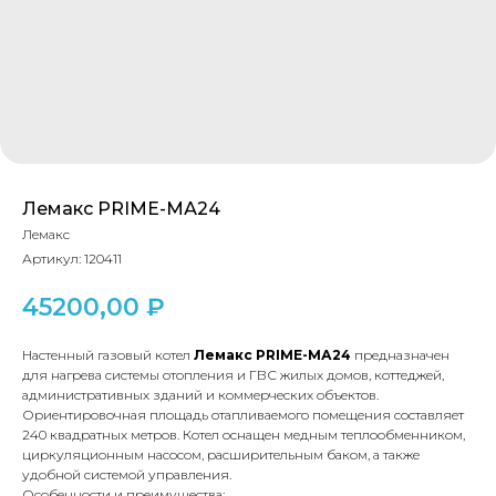
Лемакс PRIME-МА24
Лемакс
Артикул:
120411
45200,00
₽
Настенный газовый котел
Лемакс PRIME-МА24
предназначен
для нагрева системы отопления и ГВС жилых домов, коттеджей,
административных зданий и коммерческих объектов.
Ориентировочная площадь отапливаемого помещения составляет
240 квадратных метров. Котел оснащен медным теплообменником,
циркуляционным насосом, расширительным баком, а также
удобной системой управления.
Особенности и преимущества: