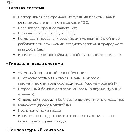
Slim
– Газовая система
Непрерывная электронная модуляция пламени, как в
режиме отопления, так и в режиме ГВС;
Плавное электронное зажигание;
Горелка из нержавеющей стали;
Котлы адаптированы к российским условиям. Устойчиво
работают при понижении входного давления природного
газа до 5 мбар;
Возможна перенастройка для работы на сжиженном газе.
– Гидравлическая система
Чугунный первичный теплообменник;
Высокоскоростной циркуляционный насос с
автоматическим воздухоотводчиком (кроме моделей iN);
Встроенный бойлер для горячей воды (в двухконтурных
моделях);
Отдельный насос для бойлера (в двухконтурных моделях);
Манометр (кроме моделей iN);
Постциркуляция насоса;
Возможность подключения внешнего накопительного
бойлера для горячей воды.
– Температурный контроль