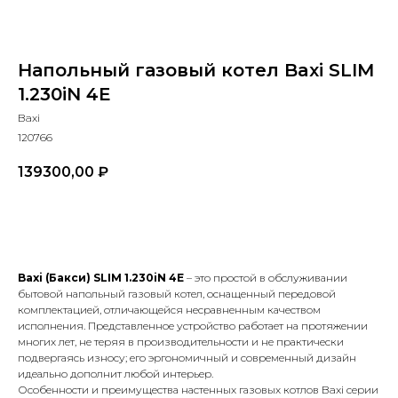
Напольный газовый котел Baxi SLIM
1.230iN 4E
Baxi
120766
139300,00
₽
В КОРЗИНУ
Baxi (Бакси)
SLIM 1.230
iN 4
E
– это простой в обслуживании
бытовой напольный газовый котел, оснащенный передовой
комплектацией, отличающейся несравненным качеством
исполнения. Представленное устройство работает на протяжении
многих лет, не теряя в производительности и не практически
подвергаясь износу; его эргономичный и современный дизайн
идеально дополнит любой интерьер.
Особенности и преимущества настенных газовых котлов Baxi серии