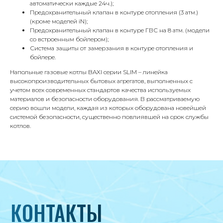
8 495 233-79-79
автоматически каждые 24ч.);
Предохранительный клапан в контуре отопления (3 атм.)
8 985 233-79-79
(кроме моделей iN);
Предохранительный клапан в контуре ГВС на 8 атм. (модели
со встроенным бойлером);
Система защиты от замерзания в контуре отопления и
Почта
бойлере.
iceicemarket@yandex.ru
Напольные газовые котлы BAXI серии SLIM – линейка
высокопроизводительных бытовых агрегатов, выполненных с
учетом всех современных стандартов качества используемых
материалов и безопасности оборудования. В рассматриваемую
серию вошли модели, каждая из которых оборудована новейшей
системой безопасности, существенно повлиявшей на срок службы
котлов.