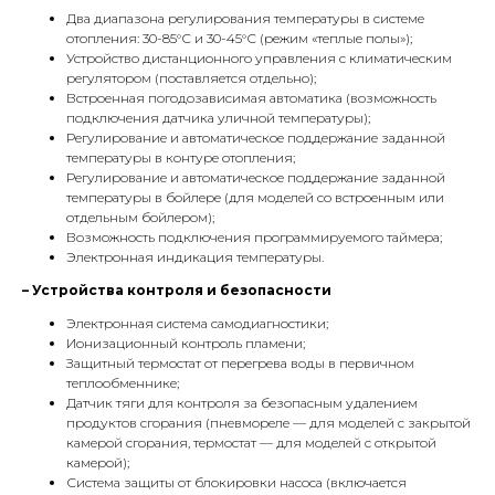
Два диапазона регулирования температуры в системе
отопления: 30-85°С и 30-45°С (режим «теплые полы»);
Устройство дистанционного управления с климатическим
регулятором (поставляется отдельно);
Встроенная погодозависимая автоматика (возможность
подключения датчика уличной температуры);
Регулирование и автоматическое поддержание заданной
температуры в контуре отопления;
Регулирование и автоматическое поддержание заданной
температуры в бойлере (для моделей со встроенным или
отдельным бойлером);
Возможность подключения программируемого таймера;
КОНТАКТЫ
Электронная индикация температуры.
– Устройства контроля и безопасности
Электронная система самодиагностики;
Адрес
Ионизационный контроль пламени;
Г.Москва Волоколамское шоссе,
Защитный термостат от перегрева воды в первичном
71/22к2
теплообменнике;
Датчик тяги для контроля за безопасным удалением
Пн-вс с 9:00 до 18:00
продуктов сгорания (пневмореле — для моделей с закрытой
камерой сгорания, термостат — для моделей с открытой
камерой);
Телефон
Система защиты от блокировки насоса (включается