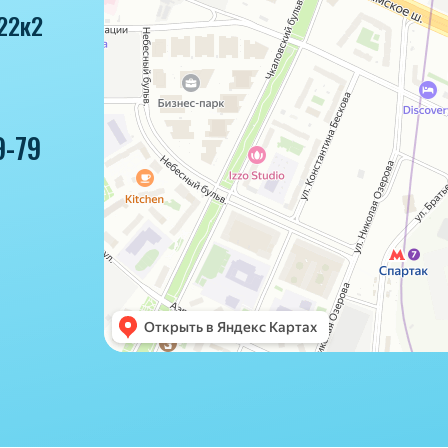
22к2
9-79