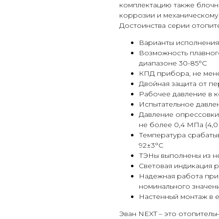
комплектацию также блочны
коррозии и механическому
Достоинства серии отопит
Варианты исполнения: 3, 
Возможность плавног
диапазоне 30-85°С
КПД прибора, не мен
Двойная защита от пе
Рабочее давление в ко
Испытательное давлени
Давление опрессовки 
не более 0,4 МПа (4,0
Температура срабаты
92±3°С
ТЭНы выполнены из н
Световая индикация 
Надежная работа при
номинального значен
Настенный монтаж в 
Эван NEXT – это отопитель