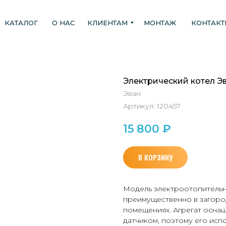
КАТАЛОГ
О НАС
КЛИЕНТАМ
МОНТАЖ
КОНТАК
Электрический котел Эв
Эван
Артикул:
120457
15 800
₽
В КОРЗИНУ
Модель электроотопительн
преимущественно в загород
помещениях. Агрегат осна
датчиком, поэтому его исп