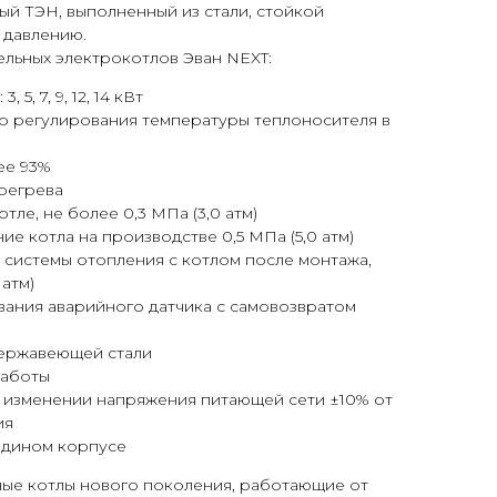
й ТЭН, выполненный из стали, стойкой
 давлению.
ельных электрокотлов Эван NEXT:
5, 7, 9, 12, 14 кВт
о регулирования температуры теплоносителя в
ее 93%
регрева
тле, не более 0,3 МПa (3,0 атм)
е котла на производстве 0,5 МПа (5,0 атм)
системы отопления с котлом после монтажа,
 атм)
вания аварийного датчика с самовозвратом
ержавеющей стали
работы
 изменении напряжения питающей сети ±10% от
ия
едином корпусе
ные котлы нового поколения, работающие от