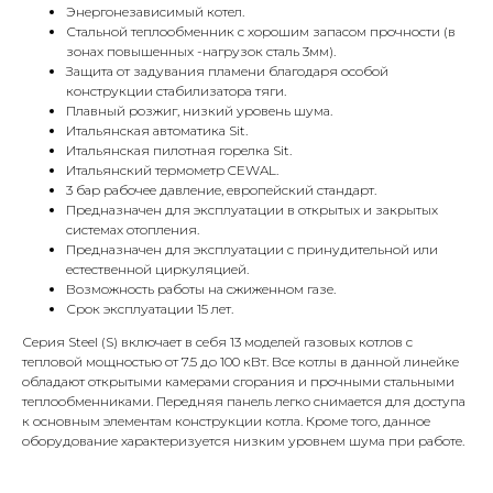
Энергонезависимый котел.
Стальной теплообменник с хорошим запасом прочности (в
зонах повышенных -нагрузок сталь 3мм).
Защита от задувания пламени благодаря особой
конструкции стабилизатора тяги.
Плавный розжиг, низкий уровень шума.
Итальянская автоматика Sit.
Итальянская пилотная горелка Sit.
КОНТАКТЫ
Итальянский термометр CEWAL.
3 бар рабочее давление, европейский стандарт.
Предназначен для эксплуатации в открытых и закрытых
системах отопления.
Адрес
Предназначен для эксплуатации c принудительной или
Г.Москва Волоколамское шоссе,
естественной циркуляцией.
71/22к2
Возможность работы на сжиженном газе.
Срок эксплуатации 15 лет.
Пн-вс с 9:00 до 18:00
Серия Steel (S) включает в себя 13 моделей газовых котлов с
тепловой мощностью от 7.5 до 100 кВт. Все котлы в данной линейке
Телефон
обладают открытыми камерами сгорания и прочными стальными
8 495 233-79-79
теплообменниками. Передняя панель легко снимается для доступа
к основным элементам конструкции котла. Кроме того, данное
8 985 233-79-79
оборудование характеризуется низким уровнем шума при работе.