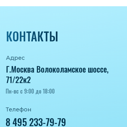
Почта
iceicemarket@yandex.ru