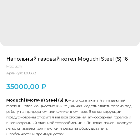
Напольный газовый котел Moguchi Steel (S) 16
Moguchi
Артикул:
120888
35000,00
₽
Moguchi
(Могучи)
Steel
(
S
) 16
– это компактный и надежный
газовый котел мощностью 16 кВт. Данная модель адаптирована под
работу на природном или сжиженном газе. В ее конструкции
предусмотрены открытая камера сгорания, атмосферная горелка и
высокопрочный стальной теплообменник. Лицевая панель корпуса
легко снимается для чистки и ремонта оборудования.
Особенности и преимущества: