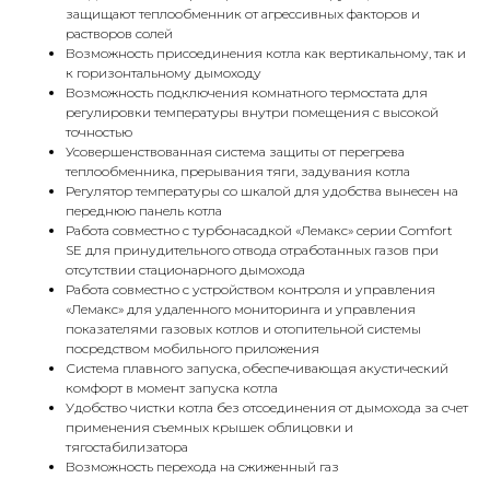
защищают теплообменник от агрессивных факторов и
растворов солей
Возможность присоединения котла как вертикальному, так и
к горизонтальному дымоходу
Возможность подключения комнатного термостата для
регулировки температуры внутри помещения с высокой
КОНТАКТЫ
точностью
Усовершенствованная система защиты от перегрева
теплообменника, прерывания тяги, задувания котла
Регулятор температуры со шкалой для удобства вынесен на
Адрес
переднюю панель котла
Г.Москва Волоколамское шоссе,
Работа совместно с турбонасадкой «Лемакс» серии Comfort
SE для принудительного отвода отработанных газов при
71/22к2
отсутствии стационарного дымохода
Работа совместно с устройством контроля и управления
Пн-вс с 9:00 до 18:00
«Лемакс» для удаленного мониторинга и управления
показателями газовых котлов и отопительной системы
Телефон
посредством мобильного приложения
Система плавного запуска, обеспечивающая акустический
8 495 233-79-79
комфорт в момент запуска котла
Удобство чистки котла без отсоединения от дымохода за счет
8 985 233-79-79
применения съемных крышек облицовки и
тягостабилизатора
Возможность перехода на сжиженный газ
Почта