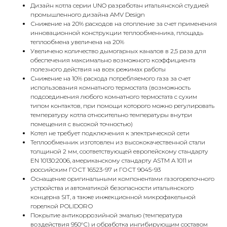
Дизайн котла серии UNO разработан итальянской студией
промышленного дизайна AMV Design
Снижение на 20% расходов на отопление за счет применения
инновационной конструкции теплообменника, площадь
теплообмена увеличена на 20%
Увеличено количество дымогарных каналов в 2,5 раза для
обеспечения максимально возможного коэффициента
полезного действия на всех режимах работы
Снижение на 10% расхода потребляемого газа за счет
использования комнатного термостата (возможность
подсоединения любого комнатного термостата с сухим
типом контактов, при помощи которого можно регулировать
температуру котла относительно температуры внутри
помещения с высокой точностью)
Котел не требует подключения к электрической сети
Теплообменник изготовлен из высококачественной стали
толщиной 2 мм, соответствующей европейскому стандарту
EN 10130:2006, американскому стандарту ASTM A 1011 и
российским ГОСТ 16523-97 и ГОСТ 9045-93
Оснащение оригинальными компонентами газогорелочного
устройства и автоматикой безопасности итальянского
концерна SIT, а также инжекционной микрофакельной
горелкой POLIDORО
Покрытие антикоррозийной эмалью (температура
воздействия 950°С) и обработка ингибирующим составом