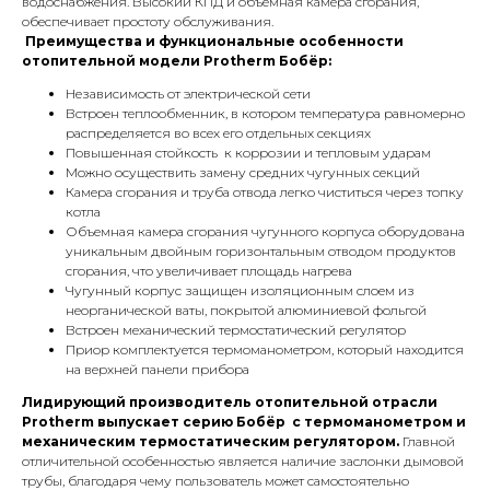
водоснабжения. Высокий КПД и объемная камера сгорания,
обеспечивает простоту обслуживания.
Преимущества и функциональные особенности
отопительной модели Protherm Бобёр:
Независимость от электрической сети
Встроен теплообменник, в котором температура равномерно
распределяется во всех его отдельных секциях
Повышенная стойкость к коррозии и тепловым ударам
Можно осуществить замену средних чугунных секций
Камера сгорания и труба отвода легко чиститься через топку
котла
Объемная камера сгорания чугунного корпуса оборудована
уникальным двойным горизонтальным отводом продуктов
сгорания, что увеличивает площадь нагрева
Чугунный корпус защищен изоляционным слоем из
неорганической ваты, покрытой алюминиевой фольгой
Встроен механический термостатический регулятор
Приор комплектуется термоманометром, который находится
на верхней панели прибора
КОНТАКТЫ
Лидирующий производитель отопительной отрасли
Protherm выпускает серию Бобёр с термоманометром и
механическим термостатическим регулятором.
Главной
Адрес
отличительной особенностью является наличие заслонки дымовой
Г.Москва Волоколамское шоссе,
трубы, благодаря чему пользователь может самостоятельно