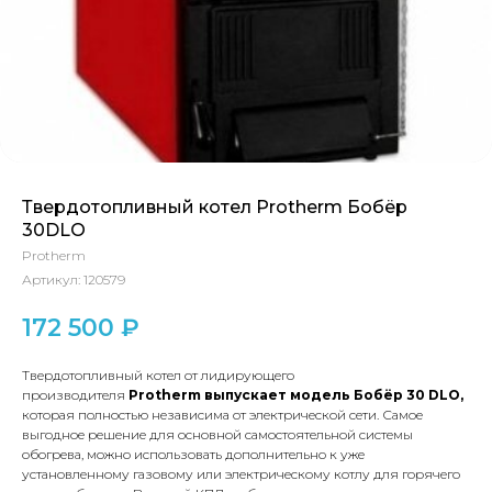
Твердотопливный котел Protherm Бобёр
30DLO
Protherm
Артикул:
120579
172 500
₽
Твердотопливный котел от лидирующего
производителя
Protherm
выпускает модель Бобёр 30
DLO
,
которая полностью независима от электрической сети. Самое
выгодное решение для основной самостоятельной системы
обогрева, можно использовать дополнительно к уже
установленному газовому или электрическому котлу для горячего