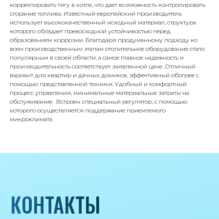
корректировать тягу в котле, что дает возможность контролировать
71/22к2
сгорание топлива. Известный европейский производитель
использует высококачественный исходный материал, структура
Пн-вс с 9:00 до 18:00
которого обладает превосходной устойчивостью перед
образованием коррозии. Благодаря продуманному подходу ко
Телефон
всем производственным этапам отопительное оборудование стало
популярным в своей области, а самое главное надежность и
8 495 233-79-79
производительность соответствует заявленной цене. Отличный
вариант для квартир и дачных домиков, эффективный обогрев с
8 985 233-79-79
помощью представленной техники. Удобный и комфортный
процесс управления, минимальные материальные затраты на
обслуживание. Встроен специальный регулятор, с помощью
Почта
которого осуществляется поддержание приемлемого
iceicemarket@yandex.ru
микроклимата.