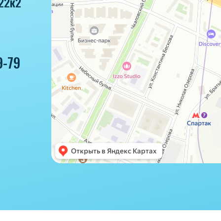
22к2
9-79