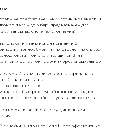
ва:
тел – не требует внешних источников энергии
лоносителя – до 3 бар (предназначен для
тых и закрытых системах отопления)
)
ми блоками итальянской компании SIT
ический теплообменник изготовлен из сплава
холоднокатанной стали толщиной 3 мм
альной и основной горелки через специальное
ие дымосборника для удобства сервисного
дной части аппарата
на сжиженном газе
ии за счет быстросъемной крышки и подвода
азогорелочное устройство устанавливается на
ной нержавеющей стали с улучшенными
рения
 линейки TORINO от Ferroli – это эффективные