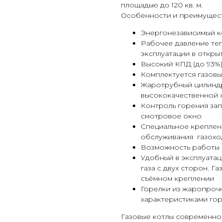
площадью до 120 кв. м.
Особенности и преимущест
Энергонезависимый ко
Рабочее давление теп
эксплуатации в откры
Высокий КПД (до 93%
Комплектуется газовы
Жаротрубный цилиндр
высококачественной 
Контроль горения зап
смотровое окно
Специальное креплен
обслуживания газохо
Возможность работы 
Удобный в эксплуатац
газа с двух сторон. Г
съёмном креплении
Горелки из жаропроч
характеристиками го
Газовые котлы современной