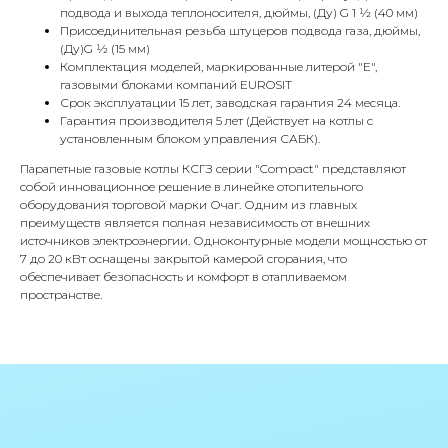
Адрес
подвода и выхода теплоносителя, дюймы, (Ду) G 1 1⁄2 (40 мм)
Г.Москва Волоколамское шоссе,
Присоединительная резьба штуцеров подвода газа, дюймы,
(Ду)G 1⁄2 (15 мм)
71/22к2
Комплектация моделей, маркированные литерой "Е",
газовыми блоками компаний EUROSIT
Пн-вс с 9:00 до 18:00
Срок эксплуатации 15 лет, заводская гарантия 24 месяца.
Гарантия производителя 5 лет (Действует на котлы с
Телефон
установленным блоком управления САБК).
8 495 233-79-79
Парапетные газовые котлы КСГЗ серии "Compact" представляют
собой инновационное решение в линейке отопительного
8 985 233-79-79
оборудования торговой марки Очаг. Одним из главных
преимуществ является полная независимость от внешних
источников электроэнергии. Одноконтурные модели мощностью от
Почта
7 до 20 кВт оснащены закрытой камерой сгорания, что
обеспечивает безопасность и комфорт в отапливаемом
iceicemarket@yandex.ru
пространстве.