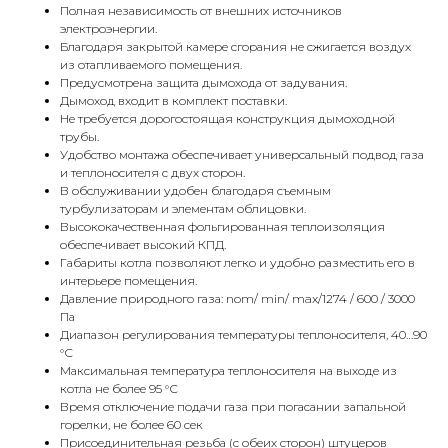
Полная независимость от внешних источников
электроэнергии.
Благодаря закрытой камере сгорания не сжигается воздух
из отапливаемого помещения.
Предусмотрена защита дымохода от задувания.
Дымоход входит в комплект поставки.
Не требуется дорогостоящая конструкция дымоходной
трубы.
Удобство монтажа обеспечивает универсальный подвод газа
и теплоносителя с двух сторон.
В обслуживании удобен благодаря съемным
турбулизаторам и элементам облицовки.
Высококачественная фольгированная теплоизоляция
обеспечивает высокий КПД.
Габариты котла позволяют легко и удобно разместить его в
интерьере помещения.
Давление природного газа: nom/ min/ max/1274 / 600 / 3000
Па
Диапазон регулирования температуры теплоносителя, 40…90
°С
Максимальная температура теплоносителя на выходе из
КОНТАКТЫ
котла не более 95 °С
Время отключение подачи газа при погасании запальной
горелки, не более 60 сек
Присоединительная резьба (с обеих сторон) штуцеров