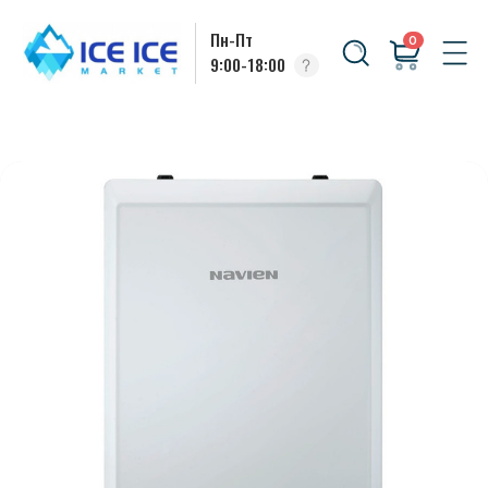
Пн-Пт
0
9:00-18:00