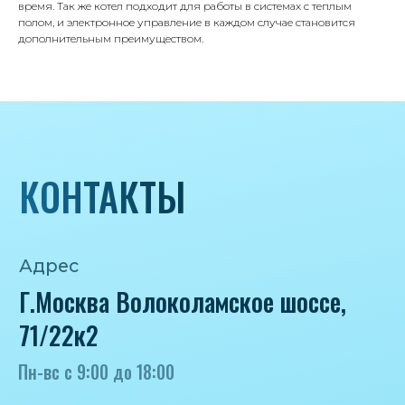
время. Так же котел подходит для работы в системах с теплым
8 985 233-79-79
полом, и электронное управление в каждом случае становится
дополнительным преимуществом.
Почта
iceicemarket@yandex.ru