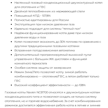
Настенный газовый конденсационный двухконтурный котел
для отопления и ГВС
Двойной теплообменник из нержавеющей стали
Повышеный КПД – 107,8%
Полностью адаптированы для России
Эксплуатация при низком давлении газа
Идеально подходит для системы "теплый пол"
Надёжное функционирование котла даже при низком
давлении воды и газа
Котел позволяют экономить до 30% топлива по сравнению с
другими традиционными газовыми котлами
КОНТАКТЫ
Встроенная погодозависимая автоматика
Дополнительный программируемый выносной пульт
управления с большим ЖК-дисплеем и функцией
комнатного термостата
Адрес
Особая система защиты от замерзания
Г.Москва Волоколамское шоссе,
Режим Зима/Лето позволяет котлу зимой работать
комбинировано — отопление/ГВС, а летом работает только
71/22к2
ГВС
Высокий коэффициент эффективности — до 108%
Пн-вс с 9:00 до 18:00
Газовые котлы Navien NCB700 относятся к двухконтурным котлам
конденсационного типа и позволяют создать не только систему
Телефон
отопления, но и горячее водоснабжение. За счет комбинирования
8 495 233-79-79
режимов достигается эффективная работа котла в летнее и зимнее