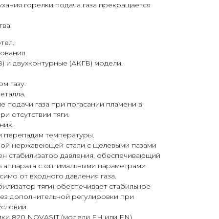
атухания горелки подача газа прекращается
ва:
тел.
ования.
 и двухконтурные (АКГВ) модели.
м газу.
еталла.
 подачи газа при погасании пламени в
ри отсутствии тяги.
ник.
м перепадам температуры.
кой нержавеющей стали с щелевыми пазами
ен стабилизатор давления, обеспечивающий
 аппарата с оптимальными параметрами
симо от входного давления газа.
билизатор тяги) обеспечивает стабильное
без дополнительной регулировки при
словий.
ики 820 NOVASIT (модели ЕН или EN).