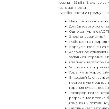
равна – 65 кВт. В случае з
автоматически.
Особенности и преимущест
Напольный газовый ко
Для бытового использ
Одноконтурные (АОГВ)
Энергонезависимый.
Работает на природно
Корпус выполнен из м
Аварийное отключение
запальной горелке и п
Стальной теплообмен
Устойчивость к резки
Горелки из жаростой
В газовый блок встро
постоянную мощность
горения смеси незави
Тягопрерыватель (ста
разрежение в топке 
изменении погодных у
Газовый узел автомат