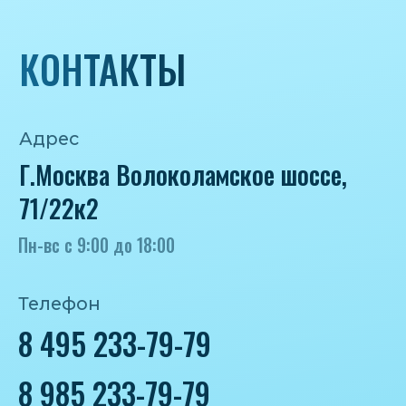
iceicemarket@yandex.ru