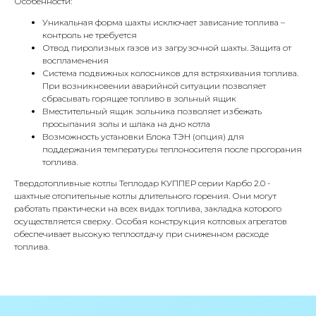
Особенности:
Уникальная форма шахты исключает зависание топлива –
контроль не требуется
Отвод пиролизных газов из загрузочной шахты. Защита от
воспламенения
Система подвижных колосников для встряхивания топлива.
КОНТАКТЫ
При возникновении аварийной ситуации позволяет
сбрасывать горящее топливо в зольный ящик
Вместительный ящик зольника позволяет избежать
Адрес
просыпания золы и шлака на дно котла
Возможность установки Блока ТЭН (опция) для
Г.Москва Волоколамское шоссе,
поддержания температуры теплоносителя после прогорания
71/22к2
топлива.
Пн-вс с 9:00 до 18:00
Твердотопливные котлы Теплодар КУППЕР серии Карбо 2.0 -
шахтные отопительные котлы длительного горения. Они могут
работать практически на всех видах топлива, закладка которого
Телефон
осуществляется сверху. Особая конструкция котловых агрегатов
8 495 233-79-79
обеспечивает высокую теплоотдачу при сниженном расходе
топлива.
8 985 233-79-79
Почта