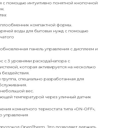
я с помощью интуитивно понятной кнопочной
м.
ва:
еплообменник компактной формы.
орячей воды для бытовых нужд с помощью
чатого
обновленная панель управления с дисплеем и
 с 3 уровнями расхода/напора с
стемой, которая активируется на несколько
а бездействия.
 группа, специально разработанная для
бслуживания.
 небольшой вес.
ающей температурой через уличный датчик
ения комнатного термостата типа «ON-OFF»,
о управления
протокол OpenTherm. Это позволяет держать