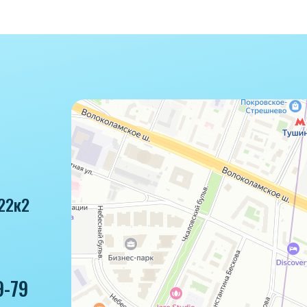
22к2
9-79