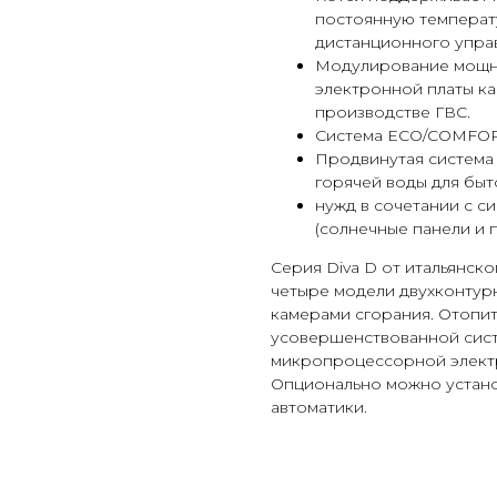
постоянную температ
дистанционного упра
Модулирование мощн
электронной платы ка
производстве ГВС.
Система ECO/COMFORT
Продвинутая система 
горячей воды для быт
нужд в сочетании с с
(солнечные панели и пр
Серия Diva D от итальянско
четыре модели двухконтурн
камерами сгорания. Отопи
усовершенствованной систе
микропроцессорной элект
Опционально можно устано
автоматики.