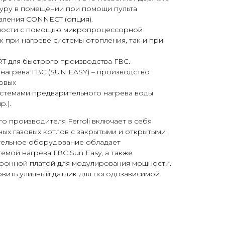
уру в помещении при помощи пульта
вления CONNECT (опция).
ости с помощью микропроцессорной
к при нагреве системы отопления, так и при
 для быстрого производства ГВС.
нагрева ГВС (SUN EASY) – производство
овых
истемами предварительного нагрева воды
.).
го производителя Ferroli включает в себя
ых газовых котлов с закрытыми и открытыми
тельное оборудование обладает
мой нагрева ГВС Sun Easy, а также
ронной платой для модулирования мощности.
вить уличный датчик для погодозависимой