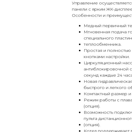
Управление осуществляетс
панели с ярким ЖК-дисплее
Особенности и преимущест
Медный первичный т
Мгновенная подача г
специального пластин
теплообменника.
Простая и полностью 
кнопками настройки.
Циркуляционный насос
антиблокировочной си
секунд каждые 24 час
Новая гидравлическая
быстрого и легкого о
Компактный размер и
Режим работы с плав
(опция).
Возможность подключ
пульта дистанционног
(опция).
Котел поддерживает 