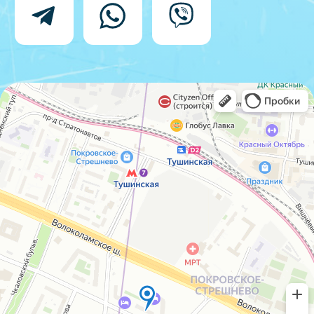
данных
IceIceMarket © 2025