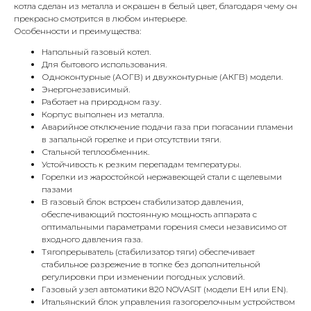
котла сделан из металла и окрашен в белый цвет, благодаря чему он
прекрасно смотрится в любом интерьере.
Особенности и преимущества:
Напольный газовый котел.
Для бытового использования.
Одноконтурные (АОГВ) и двухконтурные (АКГВ) модели.
Энергонезависимый.
Работает на природном газу.
Корпус выполнен из металла.
Аварийное отключение подачи газа при погасании пламени
в запальной горелке и при отсутствии тяги.
Стальной теплообменник.
Устойчивость к резким перепадам температуры.
Горелки из жаростойкой нержавеющей стали с щелевыми
пазами
КОНТАКТЫ
В газовый блок встроен стабилизатор давления,
обеспечивающий постоянную мощность аппарата с
оптимальными параметрами горения смеси независимо от
входного давления газа.
Адрес
Тягопрерыватель (стабилизатор тяги) обеспечивает
Г.Москва Волоколамское шоссе,
стабильное разрежение в топке без дополнительной
регулировки при изменении погодных условий.
71/22к2
Газовый узел автоматики 820 NOVASIT (модели ЕН или EN).
Итальянский блок управления газогорелочным устройством
Пн-вс с 9:00 до 18:00