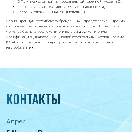
SIT с инжекционной микрофакельной горелкой (модели Е).
Газовый узел автоматики 710 MINISIT (модели ЕМ).
Телефон
Газовый блок 630 EUROSIT (модели Е).
8 495 233-79-79
Серия Премиум российского бренда ОЧАГ представлена широким
ассортиментом моделей напольных газовых котлов. Потребитель
8 985 233-79-79
может выбрать как одноконтурную, так и двухконтурную
модификацию. Диапазон мощностей отопительных котлов – от 8 до
100 кВт. Все они имеют открытую камеру сгорания и стальной
Почта
теплообменник.
iceicemarket@yandex.ru