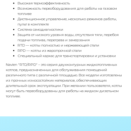
Высокая термоэффективность
Возможность переоборудования для работы на газовом
топливе
Дистанционное управление, несколько режимов работы,
пульт в комплекте
КОНТАКТЫ
Система самодиагностики
Защита от низкого уровня воды, отсутствия тяги, перебоя
подачи топлива, перегрева и замерзания
RTD — котлы полностью и нержавеющей стали
Адрес
RPD — котлы из жаропрочной стали
Г.Москва Волоколамское шоссе,
Специальный каркас для транспортировки и установки
71/22к2
Navien "RTD/RPD" – это серия двухконтурных жидкотопливных
котлов, предназначенных для обслуживания помещений
Пн-вс с 9:00 до 18:00
различного типа с различной площадью. Все модели изготовлены
из прочных износостойких материалов, обеспечивающих
Телефон
длительный срок эксплуатации. При желании пользователя, котлы
8 495 233-79-79
могут быть переоборудованы для работы на жидком дизельном
топливе.
8 985 233-79-79
Почта
iceicemarket@yandex.ru