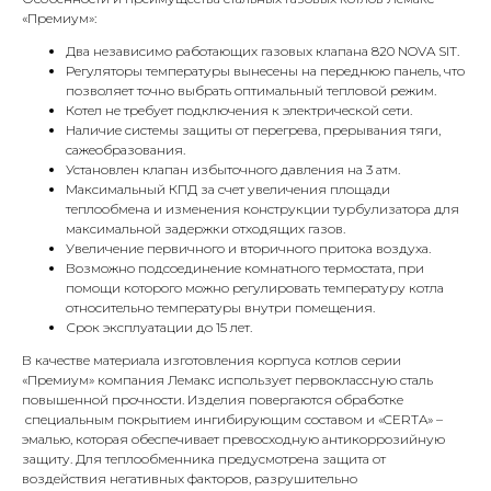
«Премиум»:
Два независимо работающих газовых клапана 820 NOVA SIT.
Регуляторы температуры вынесены на переднюю панель, что
позволяет точно выбрать оптимальный тепловой режим.
Котел не требует подключения к электрической сети.
Наличие системы защиты от перегрева, прерывания тяги,
сажеобразования.
Установлен клапан избыточного давления на 3 атм.
Максимальный КПД за счет увеличения площади
теплообмена и изменения конструкции турбулизатора для
КОНТАКТЫ
максимальной задержки отходящих газов.
Увеличение первичного и вторичного притока воздуха.
Возможно подсоединение комнатного термостата, при
Адрес
помощи которого можно регулировать температуру котла
относительно температуры внутри помещения.
Г.Москва Волоколамское шоссе,
Срок эксплуатации до 15 лет.
71/22к2
В качестве материала изготовления корпуса котлов серии
Пн-вс с 9:00 до 18:00
«Премиум» компания Лемакс использует первоклассную сталь
повышенной прочности. Изделия повергаются обработке
специальным покрытием ингибирующим составом и «CERTA» –
Телефон
эмалью, которая обеспечивает превосходную антикоррозийную
8 495 233-79-79
защиту. Для теплообменника предусмотрена защита от
воздействия негативных факторов, разрушительно