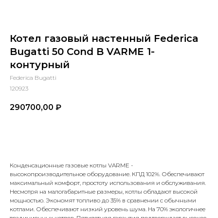
Котел газовый настенный Federica
Bugatti 50 Cond B VARME 1-
контурный
Federica Bugatti
120923
290700,00
₽
В КОРЗИНУ
КОНТАКТЫ
Конденсационные газовые котлы VARME -
высокопроизводительное оборудование. КПД 102%. Обеспечивают
максимальный комфорт, простоту использования и обслуживания.
Адрес
Несмотря на малогабаритные размеры, котлы обладают высокой
Г.Москва Волоколамское шоссе,
мощностью. Экономят топливо до 35% в сравнении с обычными
котлами. Обеспечивают низкий уровень шума. На 70% экологичнее
71/22к2
традиционных котлов. Пятилетняя гарантия подтверждает высокое