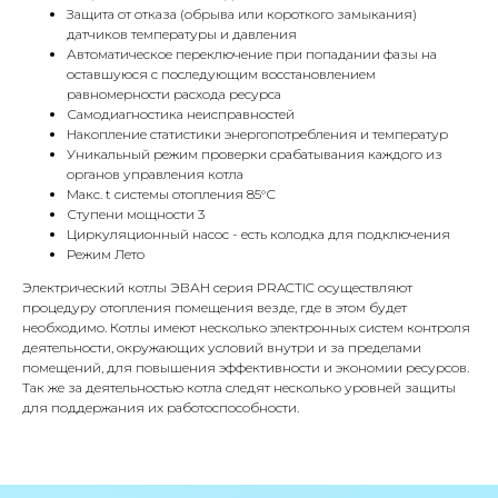
КОНТАКТЫ
Защита от отказа (обрыва или короткого замыкания)
датчиков температуры и давления
Автоматическое переключение при попадании фазы на
Адрес
оставшуюся с последующим восстановлением
Г.Москва Волоколамское шоссе,
равномерности расхода ресурса
Самодиагностика неисправностей
71/22к2
Накопление статистики энергопотребления и температур
Уникальный режим проверки срабатывания каждого из
Пн-вс с 9:00 до 18:00
органов управления котла
Макс. t системы отопления 85°С
Телефон
Ступени мощности 3
8 495 233-79-79
Циркуляционный насос - есть колодка для подключения
Режим Лето
8 985 233-79-79
Электрический котлы ЭВАН серия PRACTIC осуществляют
процедуру отопления помещения везде, где в этом будет
необходимо. Котлы имеют несколько электронных систем контроля
Почта
деятельности, окружающих условий внутри и за пределами
iceicemarket@yandex.ru
помещений, для повышения эффективности и экономии ресурсов.
Так же за деятельностью котла следят несколько уровней защиты
для поддержания их работоспособности.