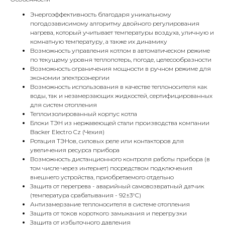
Энергоэффективность благодаря уникальному
погодозависимому алгоритму двойного регулирования
нагрева, который учитывает температуры воздуха, уличную и
комнатную температуру, а также их динамику
Возможность управления котлом в автоматическом режиме
по текущему уровня теплопотерь, погоде, целесообразности
Возможность ограничения мощности в ручном режиме для
экономии электроэнергии
Возможность использования в качестве теплоносителя как
воды, так и незамерзающих жидкостей, сертифицированных
для систем отопления
Теплоизолированный корпус котла
Блоки ТЭН из нержавеющей стали производства компании
Backer Electro Cz (Чехия)
Ротация ТЭНов, силовых реле или контакторов для
увеличения ресурса прибора
Возможность дистанционного контроля работы прибора (в
том числе через интернет) посредством подключения
внешнего устройства, приобретаемого отдельно
Защита от перегрева - аварийный самовозвратный датчик
(температура срабатывания - 92±3°С)
Антизамерзание теплоносителя в системе отопления
Защита от токов короткого замыкания и перегрузки
Защита от избыточного давления