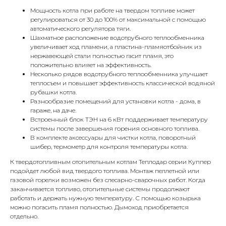
Мощность котла при работе на твердом топливе может
регулироваться от 30 до 100% от максимальной с помощью
автоматического регулятора тяги.
Шахматное расположение водотрубного теплообменника
увеличивает ход пламени, а пластина-пламяотбойник из
нержавеющей стали полностью гасит пламя, это
положительно влияет на эффективность.
Несколько рядов водотрубного теплообменника улучшает
КОНТАКТЫ
теплосъем и повышает эффективность классической водяной
рубашки котла.
Разнообразие помещений для установки котла - дома, в
гараже, на даче.
Адрес
Встроенный блок ТЭН на 6 кВт поддерживает температуру
Г.Москва Волоколамское шоссе,
системы после завершения горения основного топлива.
В комплекте аксессуары для чистки котла, поворотный
71/22к2
шибер, термометр для контроля температуры котла.
Пн-вс с 9:00 до 18:00
К твердотопливным отопительным котлам Теплодар серии Куппер
подойдет любой вид твердого топлива. Монтаж пеллетной или
газовой горелки возможен без слесарно-сварочных работ. Когда
Телефон
заканчивается топливо, отопительные системы продолжают
8 495 233-79-79
работать и держать нужную температуру. С помощью козырька
можно погасить пламя полностью. Дымоход приобретается
8 985 233-79-79
отдельно.