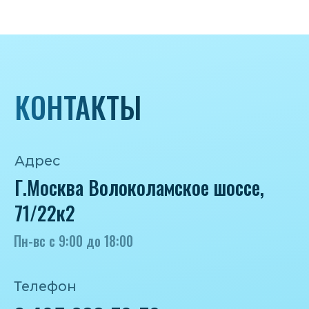
Почта
iceicemarket@yandex.ru