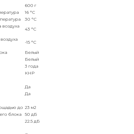
600 г
пература
16 °С
мпература
30 °С
а воздуха
43 °С
 воздуха
-15 °С
ока
Белый
Белый
3 года
КНР
Да
Да
лощадью до
23 м2
его блока
50 дБ
22.5 дБ