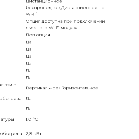
Дистанционное
беспроводное,Дистанционное по
Wi-Fi
Опция доступна при подключении
съемного Wi-Fi модуля
Доп.опция
Да
Да
Да
Да
Да
Да
алюзи с
Вертикальное+Горизонтальное
 обогрева
Да
Да
ратуры
1,0 °С
 обогрева
2,8 кВт