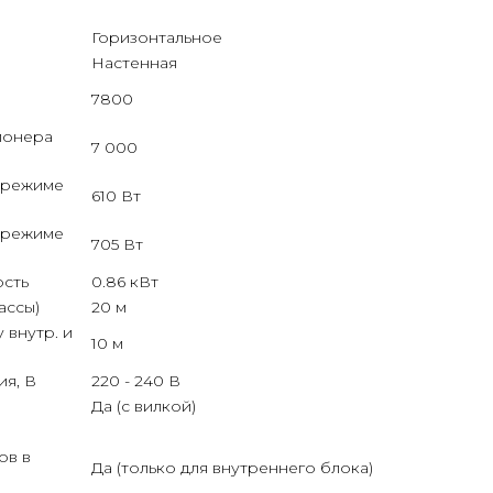
Горизонтальное
Настенная
7800
ионера
7 000
 режиме
610 Вт
 режиме
705 Вт
ость
0.86 кВт
ассы)
20 м
 внутр. и
10 м
я, В
220 - 240 В
Да (с вилкой)
ов в
Да (только для внутреннего блока)