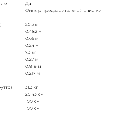
кте
Да
Фильтр предварительной очистки
)
20.5 кг
0.482 м
0.66 м
0.24 м
7.3 кг
0.27 м
0.818 м
0.217 м
рутто)
31.3 кг
20.43 см
100 см
100 см