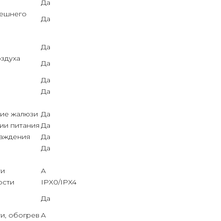
Да
нешнего
Да
Да
здуха
Да
Да
Да
ние жалюзи
Да
ии питания
Да
лаждения
Да
Да
ти
A
ости
IPX0/IPX4
Да
и, обогрев
A