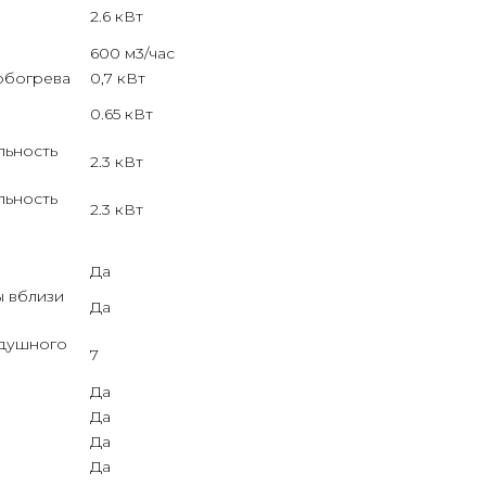
2.6 кВт
600 м3/час
обогрева
0,7 кВт
0.65 кВт
льность
2.3 кВт
льность
2.3 кВт
Да
 вблизи
Да
здушного
7
Да
Да
Да
Да