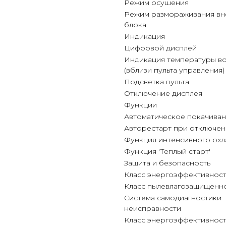
Режим осушения
Режим размораживания в
блока
Индикация
Цифровой дисплей
Индикация температуры во
(вблизи пульта управления)
Подсветка пульта
Отключение дисплея
Функции
Автоматическое покачива
Авторестарт при отключен
Функция интенсивного ох
Функция 'Теплый старт'
Защита и безопасность
Класс энергоэффективнос
Класс пылевлагозащищенн
Система самодиагностики
неисправности
Класс энергоэффективност