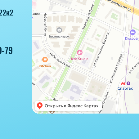
22к2
9-79