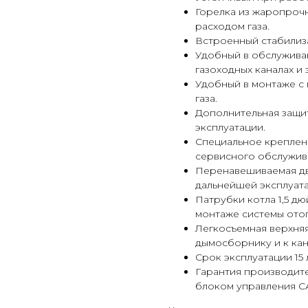
Горелка из жаропроч
расходом газа.
Встроенный стабилиза
Удобный в обслуживан
газоходных каналах и
Удобный в монтаже с
газа.
Дополнительная защи
эксплуатации.
Специальное креплен
сервисного обслужива
Перенавешиваемая дв
дальнейшей эксплуат
Патрубки котла 1,5 дю
монтаже системы ото
Легкосъемная верхняя
дымосборнику и к ка
Срок эксплуатации 15 
Гарантия производите
блоком управления С