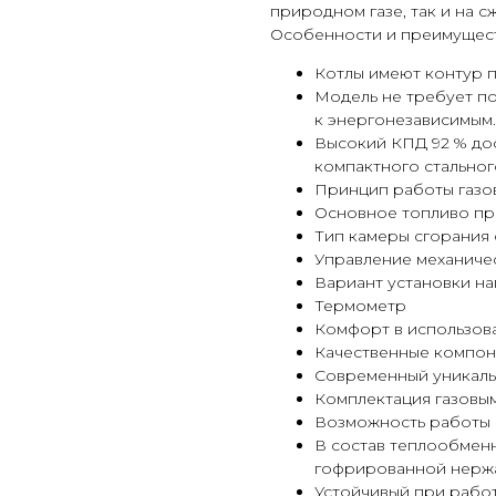
природном газе, так и на 
Особенности и преимущест
Котлы имеют контур 
Модель не требует по
к энергонезависимым.
Высокий КПД 92 % дос
компактного стально
Принцип работы газо
Основное топливо пр
Тип камеры сгорания
Управление механиче
Вариант установки н
Термометр
Комфорт в использов
Качественные компо
Современный уникаль
Комплектация газовым
Возможность работы 
В состав теплообмен
гофрированной нерж
Устойчивый при работ