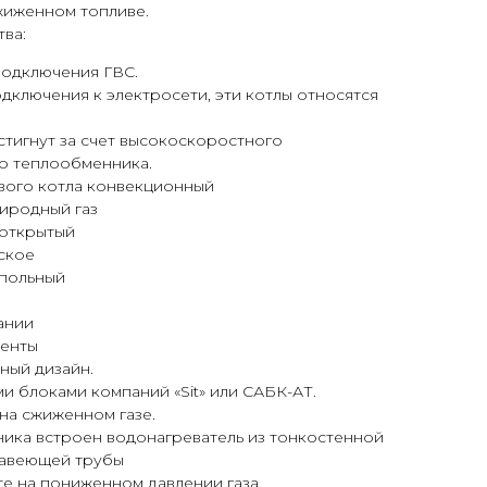
сжиженном топливе.
ва:
подключения ГВС.
дключения к электросети, эти котлы относятся
тигнут за счет высокоскоростного
го теплообменника.
вого котла конвекционный
иродный газ
 открытый
ское
апольный
ании
ненты
ный дизайн.
и блоками компаний «Sit» или САБК-АТ.
на сжиженном газе.
ника встроен водонагреватель из тонкостенной
авеющей трубы
е на пониженном давлении газа.