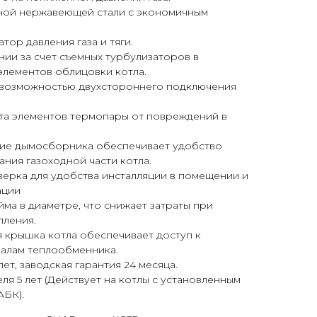
ной нержавеющей стали с экономичным
тор давления газа и тяги.
ии за счет съемных турбулизаторов в
 элементов облицовки котла.
 возможностью двухстороннего подключения
та элементов термопары от повреждений в
ие дымосборника обеспечивает удобство
ния газоходной части котла.
ерка для удобства инсталляции в помещении и
ации
йма в диаметре, что снижает затраты при
пления.
 крышка котла обеспечивает доступ к
налам теплообменника.
лет, заводская гарантия 24 месяца.
ля 5 лет (Действует на котлы с установленным
АБК).