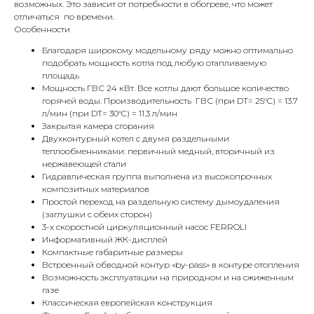
возможных. Это зависит от потребности в обогреве, что может
отличаться по времени.
Особенности
Благодаря широкому модельному ряду можно оптимально
подобрать мощность котла под любую отапливаемую
площадь
Мощность ГВС 24 кВт. Все котлы дают большое количество
горячей воды. Производительность ГВС (при DT= 25°C) = 13.7
л/мин (при DT= 30°C) = 11.3 л/мин
Закрытая камера сгорания
Двухконтурный котел с двумя раздельными
теплообменниками: первичный медный, вторичный из
нержавеющей стали
Гидравлическая группа выполнена из высокопрочных
композитных материалов
Простой переход на раздельную систему дымоудаления
(заглушки с обеих сторон)
3-х скоростной циркуляционный насос FERROLI
Информативный ЖК-дисплей
Компактные габаритные размеры
Встроенный обводной контур «by-pass» в контуре отопления
Возможность эксплуатации на природном и на сжиженным
газе
Классическая европейская конструкция