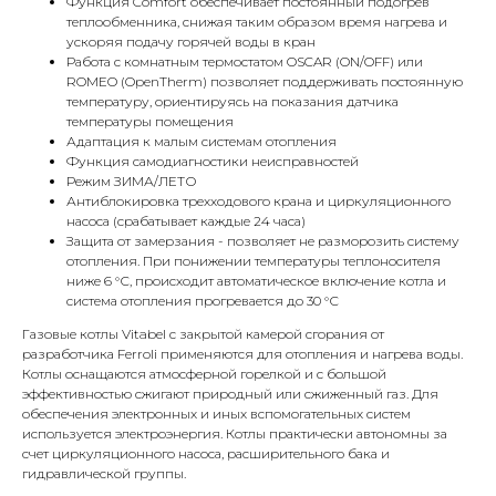
Функция Comfort обеспечивает постоянный подогрев
теплообменника, снижая таким образом время нагрева и
КОНТАКТЫ
ускоряя подачу горячей воды в кран
Работа с комнатным термостатом OSCAR (ON/OFF) или
ROMEO (OpenTherm) позволяет поддерживать постоянную
температуру, ориентируясь на показания датчика
Адрес
температуры помещения
Г.Москва Волоколамское шоссе,
Адаптация к малым системам отопления
Функция самодиагностики неисправностей
71/22к2
Режим ЗИМА/ЛЕТО
Антиблокировка трехходового крана и циркуляционного
Пн-вс с 9:00 до 18:00
насоса (срабатывает каждые 24 часа)
Защита от замерзания - позволяет не разморозить систему
Телефон
отопления. При понижении температуры теплоносителя
8 495 233-79-79
ниже 6 °С, происходит автоматическое включение котла и
система отопления прогревается до 30 °С
8 985 233-79-79
Газовые котлы Vitabel с закрытой камерой сгорания от
разработчика Ferroli применяются для отопления и нагрева воды.
Котлы оснащаются атмосферной горелкой и с большой
Почта
эффективностью сжигают природный или сжиженный газ. Для
iceicemarket@yandex.ru
обеспечения электронных и иных вспомогательных систем
используется электроэнергия. Котлы практически автономны за
счет циркуляционного насоса, расширительного бака и
гидравлической группы.